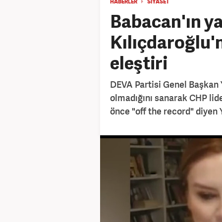
HABERLER
SİYASET
Babacan'ın y
Kılıçdaroğlu'
eleştiri
DEVA Partisi Genel Başkan 
olmadığını sanarak CHP lide
önce "off the record" diyen