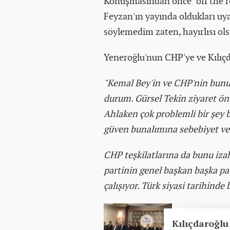
Konuşmasından önce "off the re
Feyzan'ın yayında oldukları uya
söylemedim zaten, hayırlısı ol
Yeneroğlu'nun CHP'ye ve Kılıçda
"Kemal Bey'in ve CHP'nin bunu 
durum. Gürsel Tekin ziyaret ön
Ahlaken çok problemli bir şey b
güven bunalımına sebebiyet ve
CHP teşkilatlarına da bunu izah
partinin genel başkan başka par
çalışıyor. Türk siyasi tarihind
Kılıçdaroğlu