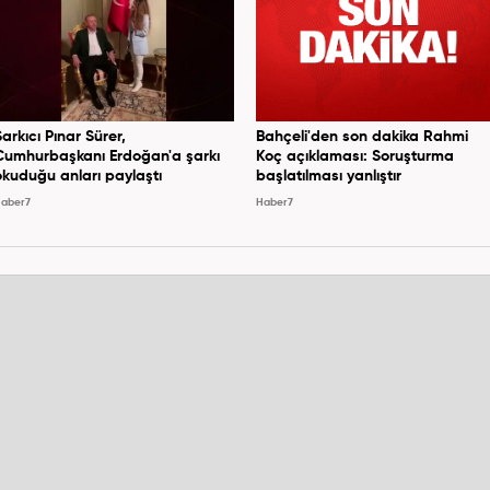
Şarkıcı Pınar Sürer,
Bahçeli'den son dakika Rahmi
Cumhurbaşkanı Erdoğan'a şarkı
Koç açıklaması: Soruşturma
okuduğu anları paylaştı
başlatılması yanlıştır
aber7
Haber7