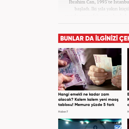
İbrahim Can, 1993'te İstanbul
başladı. İki yıla yakın küç
ayında yenisafak.com'a başladı.
Hayat, Dünya, Spor ve Video k
yaptı. Son olarak Ana Say
Gündem Editörü olarak görev
BUNLAR DA İLGİNİZİ ÇE
sanat, eğitim ve siyaset 
infografik ve video hazırl
Hangi emekli ne kadar zam
alacak? Kalem kalem yeni maaş
tablosu! Memura yüzde 5 fark
Haber7
H