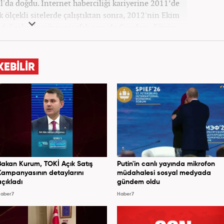
'da doğdu. İnternet haberciliği kariyerine 2011’de
ük ölçekli sitelerde çalıştıktan sonra, 2012'nin Ekim
 6,5 yıl çalıştığı yenisafak.com'da Gündem, Eğitim,
ategorilerinde çalıştı. Bir süre akşam sorumluluğu
fa Editörü oldu. 2019'un Haziran ayında Haber7'de
e başladı. Hem Haber7 hem de Yeni Şafak'ta kültür
KEBİLİR
alanları başta olmak üzere birçok alanda özel haber,
adı. Hala Haber7'de Haber Şefi olarak çalışmalarına
devam etmektedir.
Bakan Kurum, TOKİ Açık Satış
Putin'in canlı yayında mikrofon
Kampanyasının detaylarını
müdahalesi sosyal medyada
açıkladı
gündem oldu
aber7
Haber7