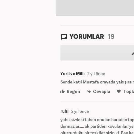
19
YORUMLAR
Yerli ve Milli
2 yıl önce
Sende katıl Mustafa orayada yakışırs
Beğen
Cevapla
Topl
ruhi
2 yıl önce
yahu sizdeki taban oradan buradan top
durmazlar..... ak partiden kovulanlar, 
oluşturduğu bir teşkilat sizin ki. Bay k