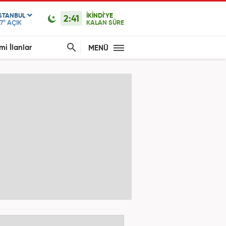
ISTANBUL
İKİNDİ'YE
2:41
7°
AÇIK
KALAN SÜRE
mi İlanlar
MENÜ