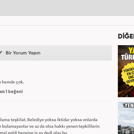
DİĞE
Bir Yorum Yapın
ın hemde çok.
am
1
beğeni
lama teşkilat. Belediye yoksa iktidar yoksa onlarda
yer bulamayanlar ve az da olsa hakkı yenen tepkililerin
emal geldi hepsine iş aş dedi olay bu.