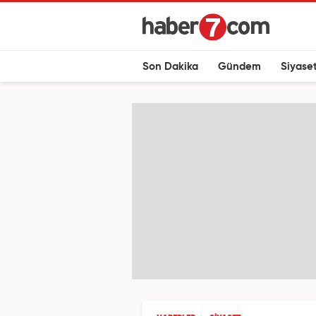
Son Dakika
Gündem
Siyase