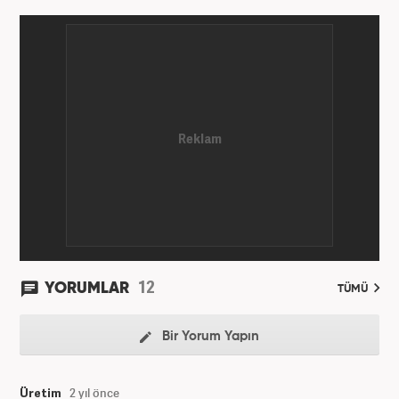
Ajansı'nda stajını yaptı. Yeni Şafak ve Akşam
Gazetesi'nde çalıştı. Nisan 2021'den bu yana
Haber7.com'da ‘Gündem Editörü’ olarak görev
yapmaktadır.
12
YORUMLAR
TÜMÜ
Bir Yorum Yapın
Üretim
2 yıl önce