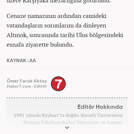
üzere Karşıyaka mezarlığına götürüldü.
Cenaze namazının ardından camideki
vatandaşların sorunlarını da dinleyen
Altınok, sonrasında tarihi Ulus bölgesindeki
esnafa ziyarette bulundu.
KAYNAK : AA
Ömer Faruk Aktaş
Haber7.com - Editör
Editör Hakkında
1991 yılında Bayburt’ta doğdu. Kocaeli Üniversitesi
İletişim Fakültesi Radyo Televizyon ve Sinema
bölümünden mezun oldu. 2016 yılında Anadolu