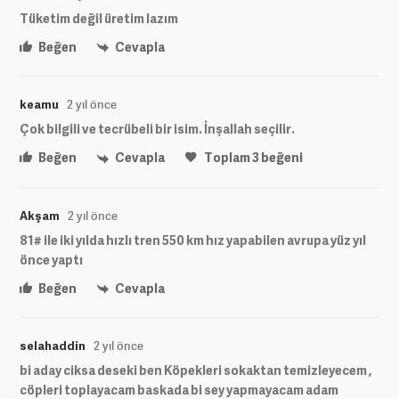
Tüketim değil üretim lazım
Beğen
Cevapla
keamu
2 yıl önce
Çok bilgili ve tecrübeli bir isim. İnşallah seçilir.
Beğen
Cevapla
Toplam
3
beğeni
Akşam
2 yıl önce
81# ile iki yılda hızlı tren 550 km hız yapabilen avrupa yüz yıl
önce yaptı
Beğen
Cevapla
selahaddin
2 yıl önce
bi aday ciksa deseki ben Köpekleri sokaktan temizleyecem ,
cöpleri toplayacam baskada bi sey yapmayacam adam