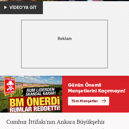
VİDEO'YA GİT
Cumhur İttifakı'nın Ankara Büyükşehir