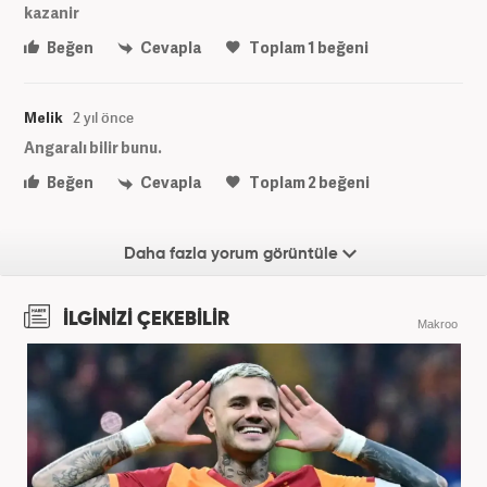
kazanir
Beğen
Cevapla
Toplam
1
beğeni
Melik
2 yıl önce
Angaralı bilir bunu.
Beğen
Cevapla
Toplam
2
beğeni
Daha fazla yorum görüntüle
İLGİNİZİ ÇEKEBİLİR
Makroo