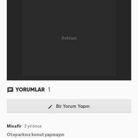
Kurduğum sitede 1 yıl kadar sağlık, spor ve kültür
kategorilerinde röportaj, özel haber ve analiz
yazıları yazdım. 2022 yılından bu yana Haber7
bünyesinde başlıca gündem, siyaset, dünya,
ekonomi kategorileri olmak üzere çok sayıda haber,
grafik ve video hazırladım. Kariyerime Haber7'de
gündem editörü olarak devam etmekteyim.
1
YORUMLAR
Bir Yorum Yapın
Misafir
2 yıl önce
Otoparksız konut yapmayın