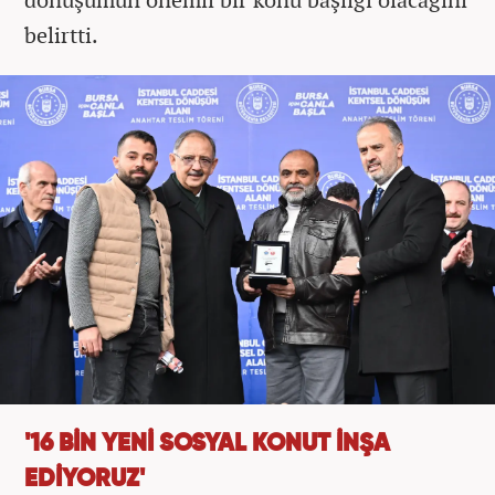
belirtti.
'16 BİN YENİ SOSYAL KONUT İNŞA
EDİYORUZ'