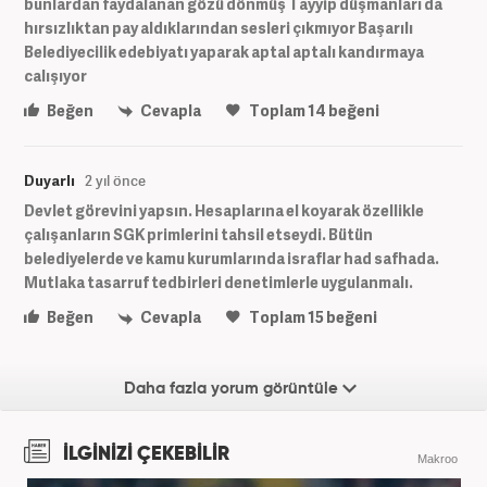
bunlardan faydalanan gözü dönmüş Tayyip düşmanları da
hırsızlıktan pay aldıklarından sesleri çıkmıyor Başarılı
Belediyecilik edebiyatı yaparak aptal aptalı kandırmaya
calışıyor
Beğen
Cevapla
Toplam
14
beğeni
Duyarlı
2 yıl önce
Devlet görevini yapsın. Hesaplarına el koyarak özellikle
çalışanların SGK primlerini tahsil etseydi. Bütün
belediyelerde ve kamu kurumlarında israflar had safhada.
Mutlaka tasarruf tedbirleri denetimlerle uygulanmalı.
Beğen
Cevapla
Toplam
15
beğeni
Daha fazla yorum görüntüle
İLGİNİZİ ÇEKEBİLİR
Makroo