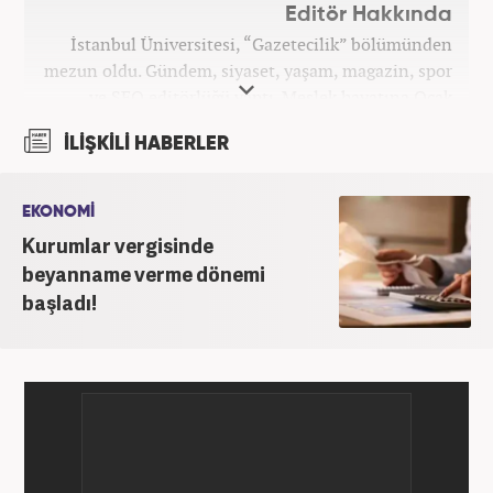
Editör Hakkında
İstanbul Üniversitesi, “Gazetecilik” bölümünden
mezun oldu. Gündem, siyaset, yaşam, magazin, spor
ve SEO editörlüğü yaptı. Meslek hayatına Ocak
2024’ten beri Haber7’de devam ediyor.
İLİŞKİLİ HABERLER
EKONOMİ
Kurumlar vergisinde
beyanname verme dönemi
başladı!