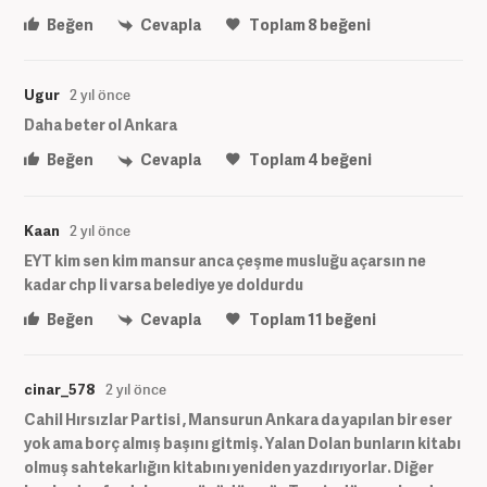
Beğen
Cevapla
Toplam
8
beğeni
Ugur
2 yıl önce
Daha beter ol Ankara
Beğen
Cevapla
Toplam
4
beğeni
Kaan
2 yıl önce
EYT kim sen kim mansur anca çeşme musluğu açarsın ne
kadar chp li varsa belediye ye doldurdu
Beğen
Cevapla
Toplam
11
beğeni
cinar_578
2 yıl önce
Cahil Hırsızlar Partisi , Mansurun Ankara da yapılan bir eser
yok ama borç almış başını gitmiş. Yalan Dolan bunların kitabı
olmuş sahtekarlığın kitabını yeniden yazdırıyorlar. Diğer