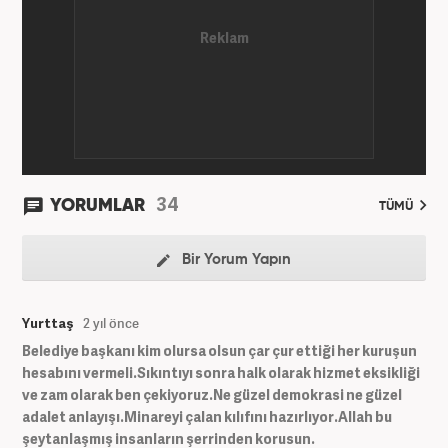
34
YORUMLAR
TÜMÜ
Bir Yorum Yapın
Yurttaş
2 yıl önce
Belediye başkanı kim olursa olsun çar çur ettiği her kuruşun
hesabını vermeli.Sıkıntıyı sonra halk olarak hizmet eksikliği
ve zam olarak ben çekiyoruz.Ne güzel demokrasi ne güzel
adalet anlayışı.Minareyi çalan kılıfını hazırlıyor.Allah bu
şeytanlaşmış insanların şerrinden korusun.