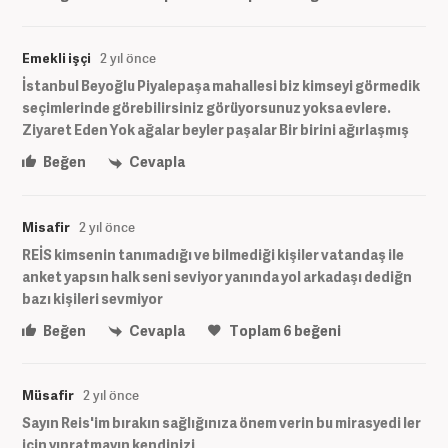
Emekli işçi
2 yıl önce
İstanbul Beyoğlu Piyalepaşa mahallesi biz kimseyi görmedik
seçimlerinde görebilirsiniz görüyorsunuz yoksa evlere.
Ziyaret Eden Yok ağalar beyler paşalar Bir birini ağırlaşmış
Beğen
Cevapla
Misafir
2 yıl önce
REİS kimsenin tanımadığı ve bilmediği kişiler vatandaş ile
anket yapsın halk seni seviyor yanında yol arkadaşı dediğn
bazı kişileri sevmiyor
Beğen
Cevapla
Toplam
6
beğeni
Müsafir
2 yıl önce
Sayın Reis'im bırakın sağlığınıza önem verin bu mirasyedi ler
için yıpratmayın kendinizi