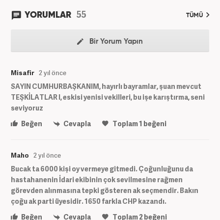
55
YORUMLAR
TÜMÜ
Bir Yorum Yapın
Misafir
2 yıl önce
SAYIN CUMHURBAŞKANIM, hayırlı bayramlar, şuan mevcut
TEŞKİLATLAR I, eskisi yenisi vekilleri, bu işe karıştırma, seni
seviyoruz
Beğen
Cevapla
Toplam
1
beğeni
Maho
2 yıl önce
Bucak ta 6000 kişi oy vermeye gitmedi. Çoğunluğunu da
hastahanenin İdari ekibinin çok sevilmesine rağmen
görevden alınmasına tepki gösteren ak seçmendir. Bakın
çoğu ak parti üyesidir. 1650 farkla CHP kazandı.
Beğen
Cevapla
Toplam
2
beğeni