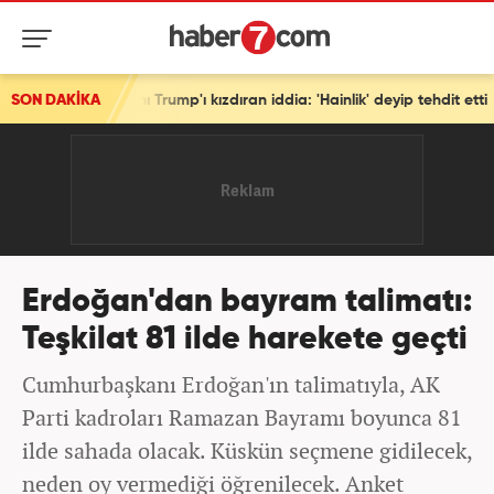
nı Trump'ı kızdıran iddia: 'Hainlik' deyip tehdit etti
SON DAKİKA
Erdoğan'dan bayram talimatı:
Teşkilat 81 ilde harekete geçti
Cumhurbaşkanı Erdoğan'ın talimatıyla, AK
Parti kadroları Ramazan Bayramı boyunca 81
ilde sahada olacak. Küskün seçmene gidilecek,
neden oy vermediği öğrenilecek. Anket