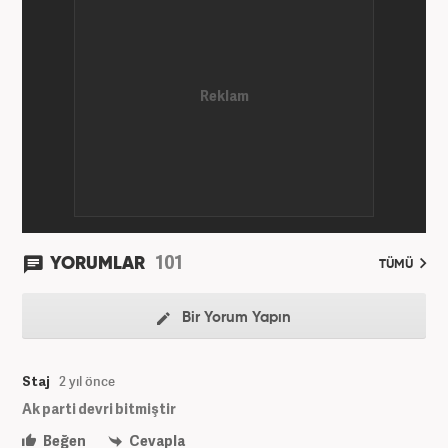
101
YORUMLAR
TÜMÜ
Bir Yorum Yapın
Staj
2 yıl önce
Ak parti devri bitmiştir
Beğen
Cevapla