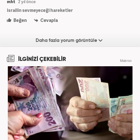
mht
2 yıl önce
israilin sevmeyeceği hareketler
Beğen
Cevapla
Daha fazla yorum görüntüle
İLGİNİZİ ÇEKEBİLİR
Makroo