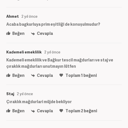
Ahmet
2 yıl önce
Acaba bagkurluya prim eşitliği de konuşulmudur?
Beğen
Cevapla
Kademeli emeklilik
2 yıl önce
Kademeli emeklilik ve Bağkur tescil mağdurları ve staj ve
çıraklık mağdurları unutmayın lütfen
Beğen
Cevapla
Toplam
1
beğeni
Staj
2 yıl önce
Çıraklık mağdurlari müjde bekliyor
Beğen
Cevapla
Toplam
2
beğeni