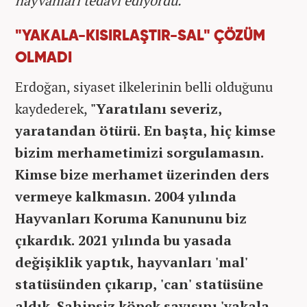
hayvanları tedavi ediyordu."
"YAKALA-KISIRLAŞTIR-SAL" ÇÖZÜM
OLMADI
Erdoğan, siyaset ilkelerinin belli olduğunu
kaydederek,
"Yaratılanı severiz,
yaratandan ötürü. En başta, hiç kimse
bizim merhametimizi sorgulamasın.
Kimse bize merhamet üzerinden ders
vermeye kalkmasın. 2004 yılında
Hayvanları Koruma Kanununu biz
çıkardık. 2021 yılında bu yasada
değişiklik yaptık, hayvanları 'mal'
statüsünden çıkarıp, 'can' statüsüne
aldık. Sahipsiz köpek sayısını 'yakala-