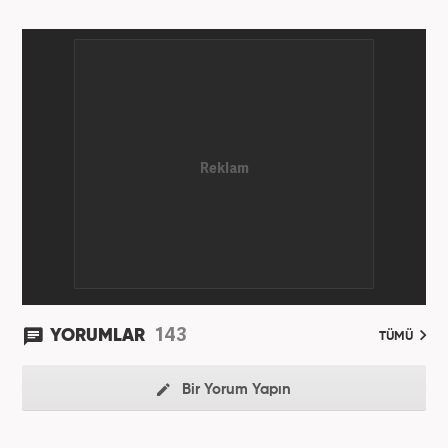
Ekim ayında yenisafak.com'a başladı. 6,5 yıl çalıştığı
yenisafak.com'da Gündem, Eğitim, Hayat, Dünya,
Spor ve Video kategorilerinde çalıştı. Bir süre akşam
sorumluluğu yaptı. Son olarak Ana Sayfa Editörü
oldu. 2019'un Haziran ayında Haber7'de Gündem
Editörü olarak göreve başladı. Hem Haber7 hem de
Yeni Şafak'ta kültür sanat, eğitim ve siyaset alanları
başta olmak üzere birçok alanda özel haber,
infografik ve video hazırladı. Hala Haber7'de Haber
Şefi olarak çalışmalarına devam etmektedir.
143
YORUMLAR
TÜMÜ
Bir Yorum Yapın