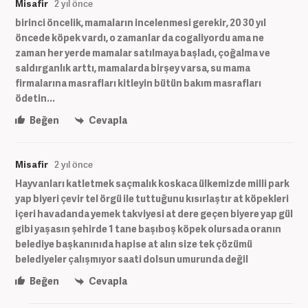
Misafir
2 yıl önce
birinci öncelik, mamaların incelenmesi gerekir, 20 30 yıl
öncede köpek vardı, o zamanlar da cogaliyordu ama ne
zaman her yerde mamalar satılmaya başladı, çoğalma ve
saldırganlık arttı, mamalarda birşey varsa, su mama
firmalarına masrafları kitleyin bütün bakım masrafları
ödetin...
Beğen
Cevapla
Misafir
2 yıl önce
Hayvanları katletmek saçmalık koskaca ülkemizde milli park
yap biyeri çevir tel örgü ile tuttuğunu kısırlaştır at köpekleri
içeri havadanda yemek takviyesi at dere geçen biyere yap gül
gibi yaşasın şehirde 1 tane başıboş köpek olursada oranın
belediye başkanınıda hapise at alın size tek çözümü
belediyeler çalışmıyor saati dolsun umurunda değil
Beğen
Cevapla