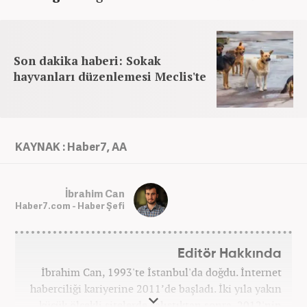
Son dakika haberi: Sokak
hayvanları düzenlemesi Meclis'te
KAYNAK : Haber7, AA
İbrahim Can
Haber7.com - Haber Şefi
Editör Hakkında
İbrahim Can, 1993'te İstanbul'da doğdu. İnternet
haberciliği kariyerine 2011’de başladı. İki yıla yakın
küçük ölçekli sitelerde çalıştıktan sonra, 2012'nin