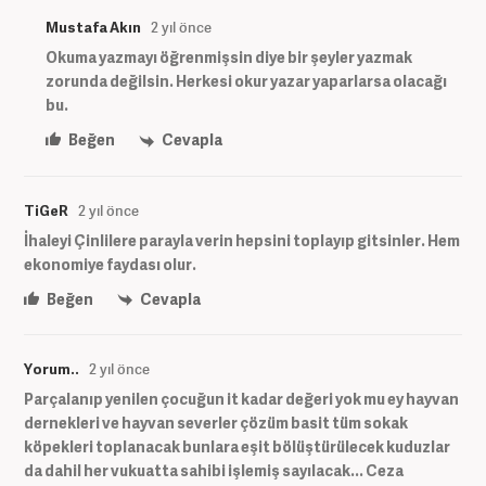
Mustafa Akın
2 yıl önce
Okuma yazmayı öğrenmişsin diye bir şeyler yazmak
zorunda değilsin. Herkesi okur yazar yaparlarsa olacağı
bu.
Beğen
Cevapla
TiGeR
2 yıl önce
İhaleyi Çinlilere parayla verin hepsini toplayıp gitsinler. Hem
ekonomiye faydası olur.
Beğen
Cevapla
Yorum..
2 yıl önce
Parçalanıp yenilen çocuğun it kadar değeri yok mu ey hayvan
dernekleri ve hayvan severler çözüm basit tüm sokak
köpekleri toplanacak bunlara eşit bölüştürülecek kuduzlar
da dahil her vukuatta sahibi işlemiş sayılacak... Ceza