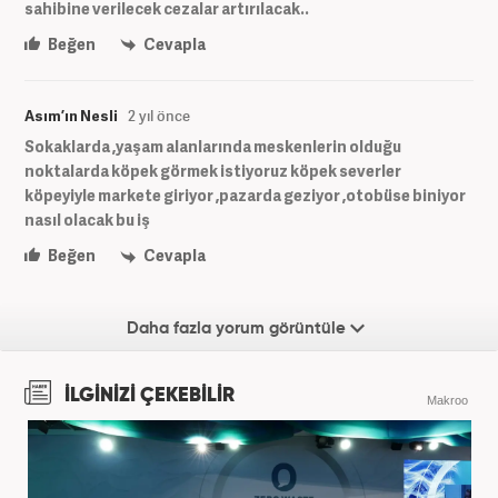
sahibine verilecek cezalar artırılacak..
Beğen
Cevapla
Asım’ın Nesli
2 yıl önce
Sokaklarda ,yaşam alanlarında meskenlerin olduğu
noktalarda köpek görmek istiyoruz köpek severler
köpeyiyle markete giriyor ,pazarda geziyor ,otobüse biniyor
nasıl olacak bu iş
Beğen
Cevapla
Daha fazla yorum görüntüle
İLGİNİZİ ÇEKEBİLİR
Makroo