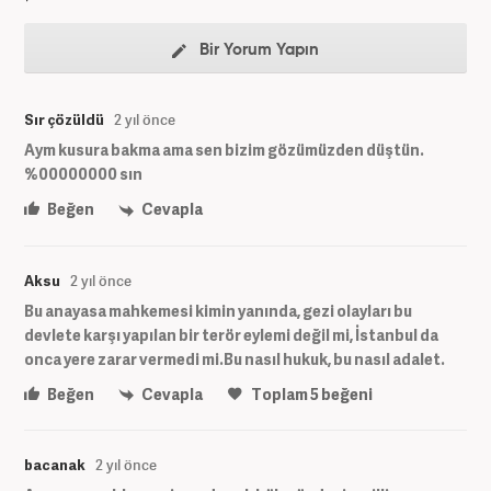
Bir Yorum Yapın
Sır çözüldü
2 yıl önce
Aym kusura bakma ama sen bizim gözümüzden düştün.
%00000000 sın
Beğen
Cevapla
Aksu
2 yıl önce
Bu anayasa mahkemesi kimin yanında, gezi olayları bu
devlete karşı yapılan bir terör eylemi değil mi, İstanbul da
onca yere zarar vermedi mi.Bu nasıl hukuk, bu nasıl adalet.
Beğen
Cevapla
Toplam
5
beğeni
bacanak
2 yıl önce