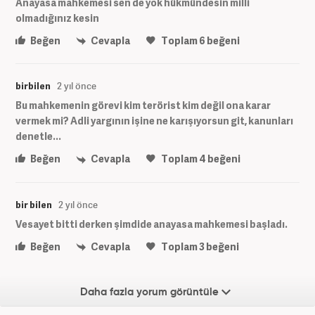
Anayasa mahkemesi sen de yok hükmündesin milli
olmadığınız kesin
Beğen
Cevapla
Toplam
6
beğeni
birbilen
2 yıl önce
Bu mahkemenin görevi kim terörist kim değil ona karar
vermek mi? Adli yargının işine ne karışıyorsun git, kanunları
denetle...
Beğen
Cevapla
Toplam
4
beğeni
bir bilen
2 yıl önce
Vesayet bitti derken şimdide anayasa mahkemesi başladı.
Beğen
Cevapla
Toplam
3
beğeni
Daha fazla yorum görüntüle