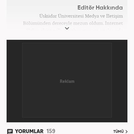
Editör Hakkında
Üsküdar Üniversitesi Medya ve İletişim
Bölümünden dereceyle mezun oldum. İnternet
Haberciliğine ilk olarak üniversite sıralarında
kurduğum internet haber sitesiyle başladım.
Kurduğum sitede 1 yıl kadar sağlık, spor ve kültür
kategorilerinde röportaj, özel haber ve analiz
yazıları yazdım. 2022 yılından bu yana Haber7
bünyesinde başlıca gündem, siyaset, dünya,
ekonomi kategorileri olmak üzere çok sayıda haber,
grafik ve video hazırladım. Kariyerime Haber7'de
gündem editörü olarak devam etmekteyim.
159
YORUMLAR
TÜMÜ