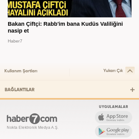
Bakan Çiftçi: Rabb'im bana Kudüs Valiliğini
nasip et
Haber7
Yukarı Çık
Kullanım Şartları
BAĞLANTILAR
UYGULAMALAR
Nokta Elektronik Medya A.Ş.