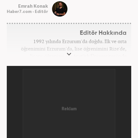
Emrah Konak
Haber7.com - Editör
Editör Hakkında
1992 yılında Erzurum'da doğdu. İlk ve orta
öğrenimini Erzurum'da, lise öğrenimini Rize'de,
lisans öğrenimi ise Atatürk Üniversitesi'nde
tamamladı. Halihazırda Nevşehir Hacı Bektaş
Üniversitesi'nde yüksek lisans öğrenimine devam
ediyor. Meslek hayatına 2015 yılında başlayıp birçok
haber sitesi ve televizyon kanalında farklı
pozisyonlarda görev aldı. Şu an meslek hayatına
haber7.com'da "Editör" olarak devam ediyor.