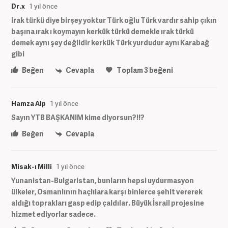
Dr.x
1 yıl önce
Irak türkü diye birşey yoktur Türk oğlu Türk vardır sahip çıkın
başına ırak ı koymayın kerkük türkü demekle ırak türkü
demek aynı şey değildir kerkük Türk yurdudur aynı Karabağ
gibi
Beğen
Cevapla
Toplam
3
beğeni
Hamza Alp
1 yıl önce
Sayın YTB BAŞKANIM kime diyorsun?!!?
Beğen
Cevapla
Misak-ı Milli
1 yıl önce
Yunanistan-Bulgaristan, bunların hepsi uydurmasyon
ülkeler, Osmanlının haçlılara karşı binlerce şehit vererek
aldığı toprakları gasp edip çaldılar. Büyük İsrail projesine
hizmet ediyorlar sadece.