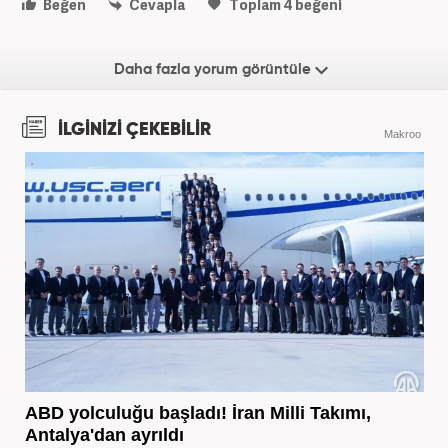
Beğen
Cevapla
Toplam
4
beğeni
Daha fazla yorum görüntüle
İLGİNİZİ ÇEKEBİLİR
Makroo
ABD yolculuğu başladı! İran Milli Takımı,
Antalya'dan ayrıldı