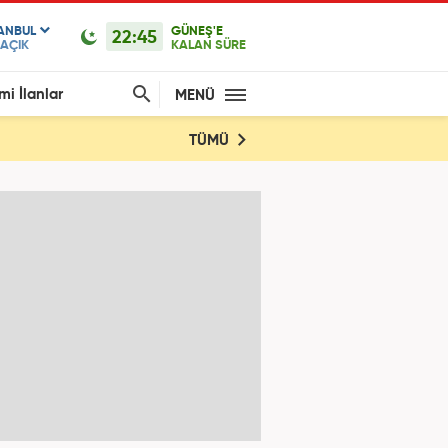
TANBUL
GÜNEŞ'E
22:45
AÇIK
KALAN SÜRE
mi İlanlar
MENÜ
TÜMÜ