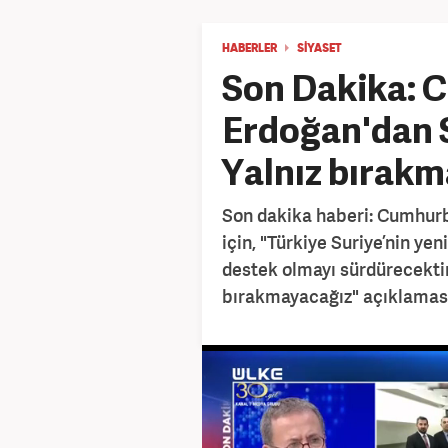
HABERLER
SİYASET
Son Dakika: 
Erdoğan'dan S
Yalnız bırak
Son dakika haberi: Cumhurb
için, "Türkiye Suriye’nin yen
destek olmayı sürdürecektir.
bırakmayacağız" açıklamas