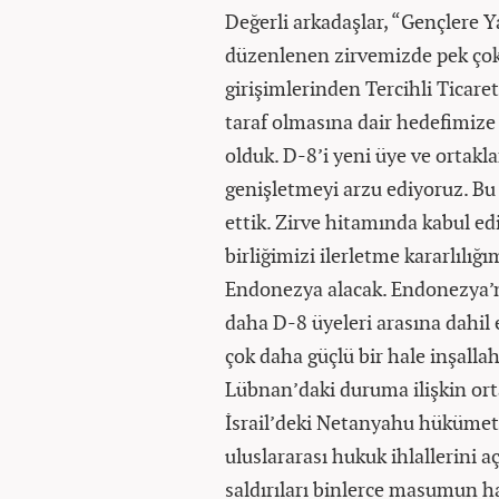
Değerli arkadaşlar, “Gençlere 
düzenlenen zirvemizde pek çok 
girişimlerinden Tercihli Ticare
taraf olmasına dair hedefimize
olduk. D-8’i yeni üye ve ortakl
genişletmeyi arzu ediyoruz. Bu
ettik. Zirve hitamında kabul edil
birliğimizi ilerletme kararlılı
Endonezya alacak. Endonezya’nı
daha D-8 üyeleri arasına dahil
çok daha güçlü bir hale inşallah 
Lübnan’daki duruma ilişkin orta
İsrail’deki Netanyahu hükümetin
uluslararası hukuk ihlallerini a
saldırıları binlerce masumun h