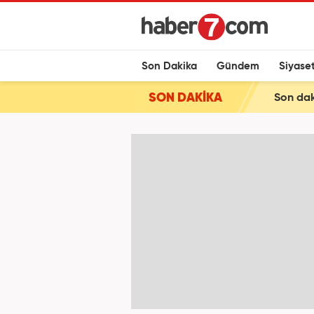
Son Dakika
Gündem
Siyase
SON DAKİKA
Son dak