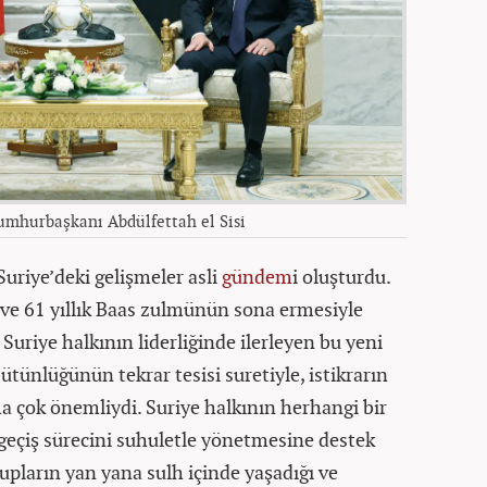
mhurbaşkanı Abdülfettah el Sisi
Suriye’deki gelişmeler asli
gündem
i oluşturdu.
n ve 61 yıllık Baas zulmünün sona ermesiyle
 Suriye halkının liderliğinde ilerleyen bu yeni
bütünlüğünün tekrar tesisi suretiyle, istikrarın
 çok önemliydi. Suriye halkının herhangi bir
geçiş sürecini suhuletle yönetmesine destek
rupların yan yana sulh içinde yaşadığı ve