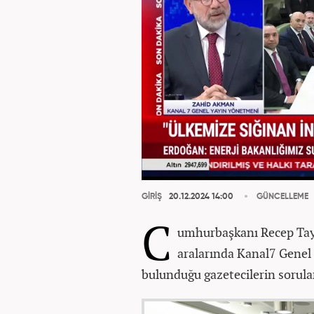
GİRİŞ
20.12.2024 14:00
GÜNCELLEME
C
umhurbaşkanı Recep Tayy
aralarında Kanal7 Gene
bulunduğu gazetecilerin sorular