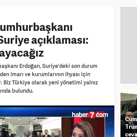
Cumhurbaşkanı
uriye açıklaması:
mayacağız
aşkanı Erdoğan, Suriye'deki son durum
iden imarı ve kurumlarının ihyası için
 Biz Türkiye olarak yeni yönetimi yalnız
ında bulundu.
Cum
Trum
ceva