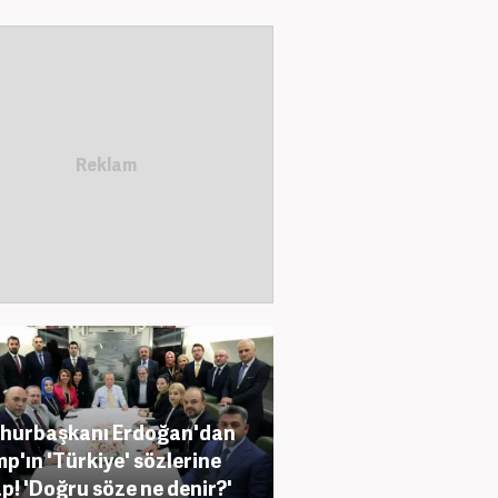
hurbaşkanı Erdoğan'dan
p'ın 'Türkiye' sözlerine
p! 'Doğru söze ne denir?'