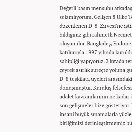
Değerli basın mensubu arkadaşla
selamlıyorum. Gelişen 8 Ülke T
düzenlenen D-8 Zirvesi’ne işti
bildiğiniz gibi rahmetli Necme
oluşumdur. Bangladeş, Endonezy
katılımıyla 1997 yılında kuruld
sahipliği yapıyoruz. 3 kıtada t
çeyrek asırlık süreçte yoluna 
D-8 teşkilatı, üyeleri arasındaki
dönüşmüştür. Kuruluş felsefesind
adalet kavramlarının ne kadar
son gelişmeler bize gösteriyor. 
insani büyük sınamalarla yüzl
birliğimizi derinleştirmemiz b