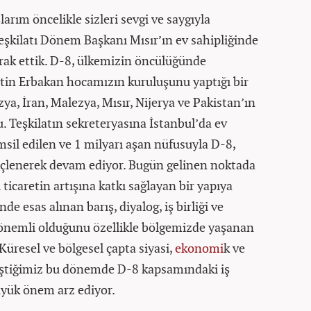
rım öncelikle sizleri sevgi ve saygıyla
eşkilatı Dönem Başkanı Mısır’ın ev sahipliğinde
rak ettik. D-8, ülkemizin öncülüğünde
ttin Erbakan hocamızın kuruluşunu yaptığı bir
a, İran, Malezya, Mısır, Nijerya ve Pakistan’ın
u. Teşkilatın sekreteryasına İstanbul’da ev
emsil edilen ve 1 milyarı aşan nüfusuyla D-8,
güçlenerek devam ediyor. Bugün gelinen noktada
 ticaretin artışına katkı sağlayan bir yapıya
e esas alınan barış, diyalog, iş birliği ve
 önemli olduğunu özellikle bölgemizde yaşanan
Küresel ve bölgesel çapta siyasi,
ekonomi
k ve
eştiğimiz bu dönemde D-8 kapsamındaki iş
üyük önem arz ediyor.