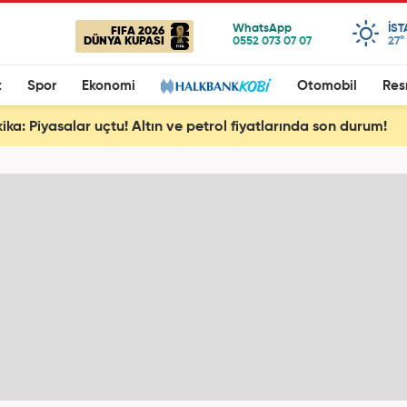
IS
FIFA 2026
DÜNYA KUPASI
27°
t
Spor
Ekonomi
Otomobil
Res
ika: Piyasalar uçtu! Altın ve petrol fiyatlarında son durum!