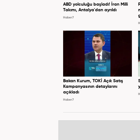
ABD yolculuğu başladı! İran Milli
Takımı, Antalya'dan ayrıldı
Haber7
H
Bakan Kurum, TOKİ Açık Satış
Kampanyasının detaylarını
y
açıkladı
H
Haber7