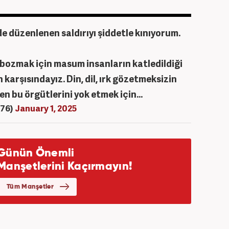
 düzenlenen saldırıyı şiddetle kınıyorum.
 bozmak için masum insanların katledildiği
 karşısındayız. Din, dil, ırk gözetmeksizin
en bu örgütlerini yok etmek için…
c76)
January 1, 2025