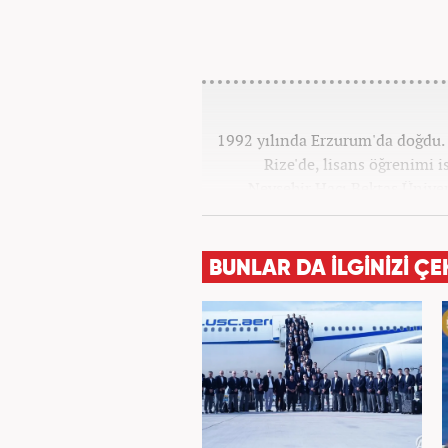
1992 yılında Erzurum'da doğdu. 
Rize'de, lisans öğrenimi 
Nevşehir Hacı Bektaş Üniver
Meslek hayatına 2015 yılında b
farklı pozisyonlarda görev
BUNLAR DA İLGİNİZİ ÇE