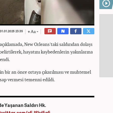
01.01.2025 23:35
 açıklamada, New Orleans'taki saldırıdan dolayı
elirtilerek, hayatını kaybedenlerin yakınlarına
lendi.
in bir an önce ortaya çıkarılması ve muhtemel
sap vermesi temenni edildi.
e Yaşanan Saldırı Hk.
.twitter.com/cFJSiyj5q5