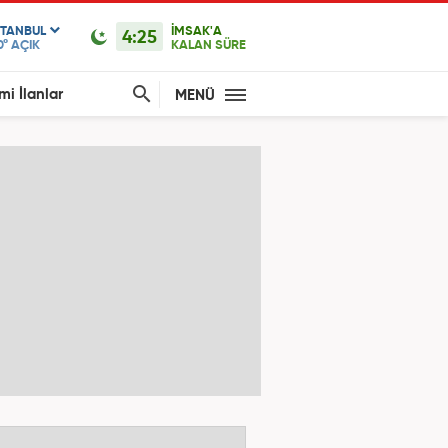
STANBUL
İMSAK'A
4:25
0°
AÇIK
KALAN SÜRE
mi İlanlar
MENÜ