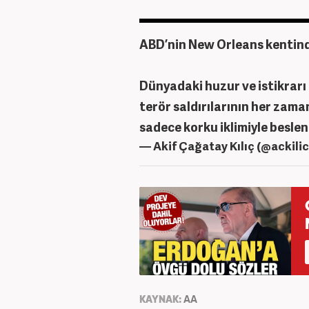
ABD’nin New Orleans kentinde
Dünyadaki huzur ve istikrarı
terör saldırılarının her zaman
sadece korku iklimiyle beslen
— Akif Çağatay Kılıç (@ackili
KAYNAK:
AA