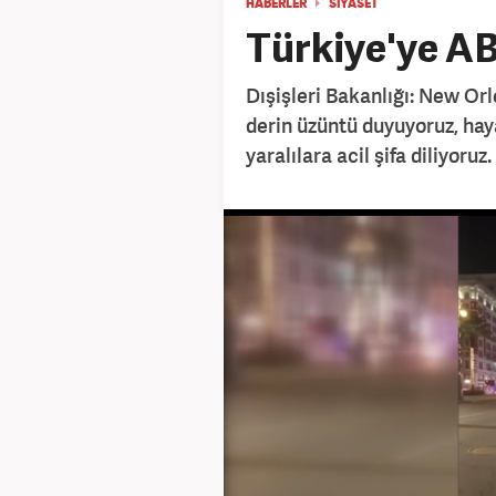
HABERLER
SİYASET
Türkiye'ye AB
Dışişleri Bakanlığı: New Or
derin üzüntü duyuyoruz, hay
yaralılara acil şifa diliyoruz.