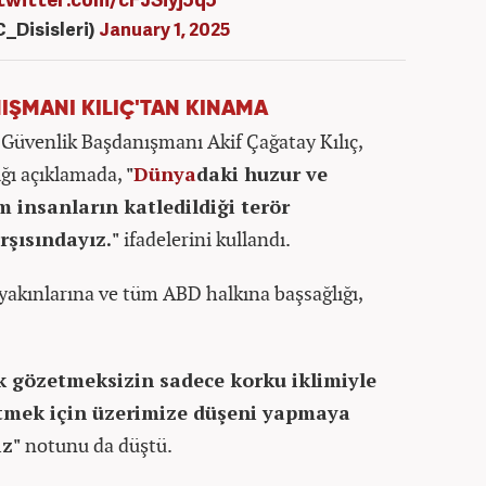
C_Disisleri)
January 1, 2025
ŞMANI KILIÇ'TAN KINAMA
Güvenlik Başdanışmanı Akif Çağatay Kılıç,
ğı açıklamada,
"
Dünya
daki huzur ve
 insanların katledildiği terör
rşısındayız."
ifadelerini kullandı.
 yakınlarına ve tüm ABD halkına başsağlığı,
ırk gözetmeksizin sadece korku iklimiyle
etmek için üzerimize düşeni yapmaya
z"
notunu da düştü.