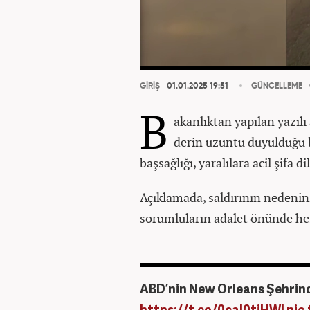
GİRİŞ
01.01.2025 19:51
GÜNCELLEME
B
akanlıktan yapılan yazılı
derin üzüntü duyulduğu b
başsağlığı, yaralılara acil şifa di
Açıklamada, saldırının nedenin
sorumluların adalet önünde he
ABD’nin New Orleans Şehrind
https://t.co/0caI0tjHWI
pic