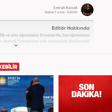
Emrah Konak
Haber7.com - Editör
Editör Hakkında
İlk ve orta öğrenimini Erzurum'da, lise öğrenimini
ise Atatürk Üniversitesi'nde tamamladı. Halihazırda
sitesi'nde yüksek lisans öğrenimine devam ediyor.
aşlayıp birçok haber sitesi ve televizyon kanalında
 aldı. Şu an meslek hayatına haber7.com'da "Editör"
olarak devam ediyor.
KEBİLİR