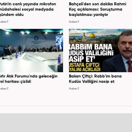
Putin'in canlı yayında mikrofon
Bahçeli'den son dakika Rahmi
müdahalesi sosyal medyada
Koç açıklaması: Soruşturma
gündem oldu
başlatılması yanlıştır
aber7
Haber7
Sıfır Atık Forumu'nda geleceğin
Bakan Çiftçi: Rabb'im bana
ol haritası çizildi
Kudüs Valiliğini nasip et
aber7
Haber7