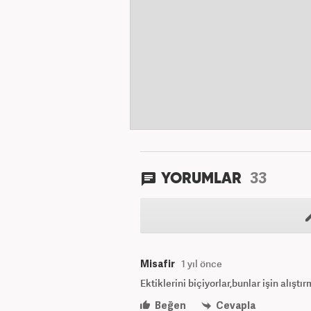
33
YORUMLAR
Misafir
1 yıl önce
Ektiklerini biçiyorlar,bunlar işin alıştır
Beğen
Cevapla