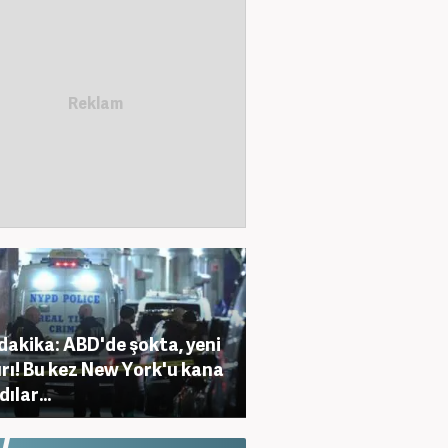
dakika: ABD'de şokta, yeni
ırı! Bu kez New York'u kana
ılar...