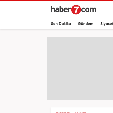
Son Dakika
Gündem
Siyase