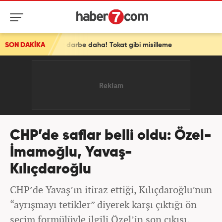
arbe daha! Tokat gibi misilleme
SON DAKİKA
CHP’de saflar belli oldu: Özel-
İmamoğlu, Yavaş-
Kılıçdaroğlu
CHP’de Yavaş’ın itiraz ettiği, Kılıçdaroğlu’nun
“ayrışmayı tetikler” diyerek karşı çıktığı ön
seçim formülüyle ilgili Özel’in son çıkışı,