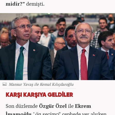
midir?”
demişti.
Mansur Yavaş ile Kemal Kılıçdaroğlu
KARŞI KARŞIYA GELDİLER
Son düzlemde
Özgür Özel
ile
Ekrem
İmamoğlu
"
ön seçimci
" cephede yer alırken,