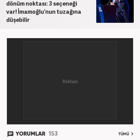
dönüm noktası: 3 seçeneği
var! İmamoğlu’nun tuzağına
düşebilir
153
YORUMLAR
TÜMÜ