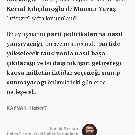
Kemal Kılıçdaroğlu
ile
Mansur Yavaş
"
itirazcı
" safta konumlandı.
Bu ayrışmanın
parti politikalarına nasıl
yansıyacağı
, ön seçim sürecinde
partide
yükselecek tansiyonla nasıl başa
çıkılacağı
ve bu
dağınıklığın getireceği
kaosa milletin iktidar seçeneği sunup
sunmayacağı
önümüzdeki günlerde
netleşecek.
KAYNAK : Haber7
Faruk Arslan
Haber7.com - Özel Haber Sorumlusu