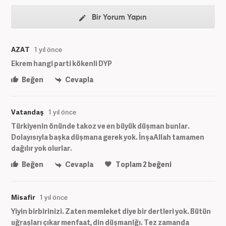
Bir Yorum Yapın
AZAT
1 yıl önce
Ekrem hangi parti kökenli DYP
Beğen
Cevapla
Vatandaş
1 yıl önce
Türkiyenin önünde takoz ve en büyük düşman bunlar.
Dolayısıyla başka düşmana gerek yok. İnşaAllah tamamen
dağılır yok olurlar.
Beğen
Cevapla
Toplam
2
beğeni
Misafir
1 yıl önce
Yiyin birbirinizi. Zaten memleket diye bir dertleri yok. Bütün
uğraşları çıkar menfaat, din düşmanlğı. Tez zamanda