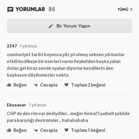
86
YORUMLAR
TÜMÜ
Bir Yorum Yapın
2247
1 yıl önce
cumhuriyet tarihi boyunca yüz yıl olmuş seksen yılı bunlar
etkili bu ülkeye bir eserleri varmı heykelden başka yalan
dolan gel biraz sende oyalan diyorlar kendilerin den
başkasını düşünmezler nokta
Beğen
Cevapla
Toplam
2
beğeni
Ekosavar
1 yıl önce
CHP de dev rim var dediydiler.. meğer Kemal'i şaibeli şekilde
para karşılığı devirmisler.. hahahahaha
Beğen
Cevapla
Toplam
1
beğeni