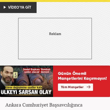
VİDEO'YA GİT
Ankara Cumhuriyet Başsavcılığınca