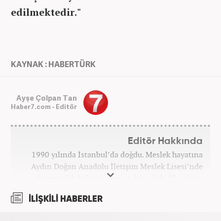
edilmektedir."
KAYNAK : HABERTÜRK
Ayşe Çolpan Tan
Haber7.com - Editör
Editör Hakkında
1990 yılında İstanbul’da doğdu. Meslek hayatına
Aydın Doğan Anadolu İletişim Meslek Lisesi’nde
Gazetecilik bölümü okuyarak başladı. İlk stajını
Hürriyet Gazetesi’nde yaptı. Üniversiteyi ise
İLİŞKİLİ HABERLER
İstanbul Üniversitesi Radyo Televizyon Yayımcılığı
bölümünde tamamladı. 2009 yılında Milliyet