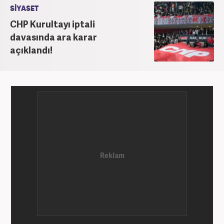
Gazetesi’nde internet haberciliğine başladı. 15
SİYASET
senelik kariyerinde çok sayıda gazete, haber portalı
CHP Kurultayı iptali
ve televizyon bulunmaktadır. Meslek hayatına
davasında ara karar
Haber7.com’da “Gündem Editörü” olarak devam
açıklandı!
etmektedir. Evli ve 2 çocuk annesidir.