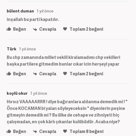
bülent duman
1 yıl önce
inşallah bu parti kapatılır.
Beğen
Cevapla
Toplam
2
beğeni
Türk
1 yıl önce
Bu chp zamanında millet vekili kiralamadımı chp vekilleri
başka partilere gitmedim bunlar cıkar icin herşeyi yapar
Beğen
Cevapla
Toplam
2
beğeni
koylü okur
1 yıl önce
Hırsız VAAAAARRR ! diye bağıranlara aldanma demedik mi ! "
Önce KOCAMAN bi yalan söyleyeceksin " diyenlerin peşine
gitmeyin demedik mi ? Bu ülke de cehape ve zihniyeti hiç
çalışmadan, en çok kârlı çıkanlar kulübüdür. Acaba niye?
Beğen
Cevapla
Toplam
8
beğeni