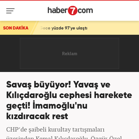
Gece yüzde 97'ye ulaştı
SON DAKİKA
Savaş büyüyor! Yavaş ve
Kılıçdaroğlu cephesi harekete
geçti! İmamoğlu'nu
kızdıracak rest
CHP’de şaibeli kurultay tartışmaları
üzerinden Kemal Kılıçdaroğlu-Özgür Özel,