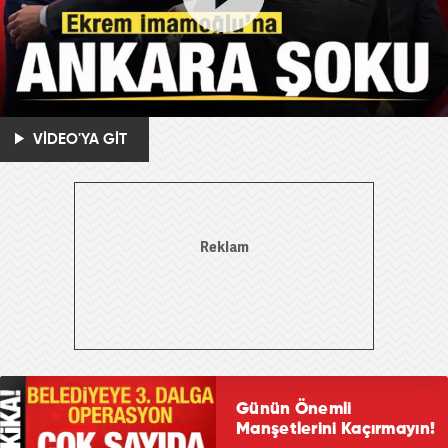
VİDEO'YA GİT