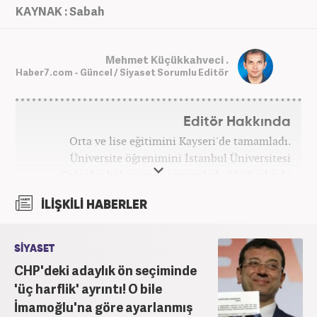
KAYNAK : Sabah
Mehmet Küçükkahveci .
Haber7.com - Güncel / Siyaset Sorumlu Editör
Editör Hakkında
Orta ve lise eğitimini Kayseri'de tamamladı.
Üniversite öğrenimini İstanbul Üniversitesi
Coğrafya bölümünde tamamladı. 2008 yılında
Haber7.com'da gazetecilik mesleğine ilk adımını
İLİŞKİLİ HABERLER
attı. 15 yıllık profesyonel editörlük kariyerinde tüm
kategorilerde görev yaptı. Meslek hayatına
Haber7.com'da 'Güncel/Siyaset Sorumlu Editörü'
SİYASET
olarak devam etmektedir.
CHP'deki adaylık ön seçiminde
'üç harflik' ayrıntı! O bile
İmamoğlu'na göre ayarlanmış