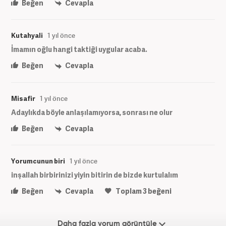
Beğen
Cevapla
Kutahyali
1 yıl önce
İmamın oğlu hangi taktiği uygular acaba.
Beğen
Cevapla
Misafir
1 yıl önce
Adaylıkda böyle anlaşılamıyorsa, sonrası ne olur
Beğen
Cevapla
Yorumcunun biri
1 yıl önce
inşallah birbirinizi yiyin bitirin de bizde kurtulalım
Beğen
Cevapla
Toplam
3
beğeni
Daha fazla yorum görüntüle