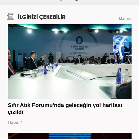
İLGİNİZİ ÇEKEBİLİR
Makroo
Sıfır Atık Forumu'nda geleceğin yol haritası
çizildi
Haber7