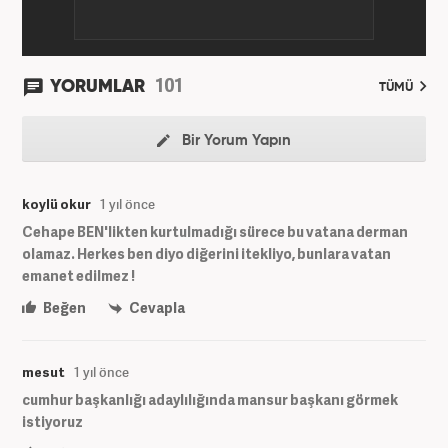
101
YORUMLAR
TÜMÜ
Bir Yorum Yapın
koylü okur
1 yıl önce
Cehape BEN'likten kurtulmadığı sürece bu vatana derman
olamaz. Herkes ben diyo diğerini itekliyo, bunlara vatan
emanet edilmez !
Beğen
Cevapla
mesut
1 yıl önce
cumhur başkanlığı adaylılığında mansur başkanı görmek
istiyoruz