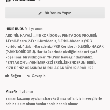
Bir Yorum Yapın
HIDIR BUDUR
1 yıl önce
ABD'NİN HAYALİ ...!!! 5 KORİDOR ve PENTAGON PROJESİ:
1.Erbil-Basra, 2.Erbil-Kızıldeniz, 3.Erbil-Akdeniz (YPG
koridoru), 4.Erbil-Karadeniz (PKK Koridoru), 5.ERBİL-HAZAR
(PJAK KORİDORU). Harita üzerinde çizdiğinizde ortaya 5
köşeli sarı bir yıldız çıkar. YPG'nin bayrağındaki yıldız.
PENTAGON’un YENİ MERKEZİ ERBİL, İSKENDERUN-ERBİL-
KIZILDENİZ ARASINDA KURULACAK BÜYÜK İSRAİL !!??
Beğen
Cevapla
Misafir
1 yıl önce
zaman kazanıp oyalama hareketi masraflar bizim vergilerle
zehir zıkkım olsun bunlardan bir cacık olmaz