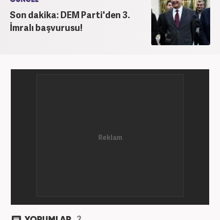
senelik kariyerinde çok sayıda gazete, haber portalı
ve televizyon bulunmaktadır. Meslek hayatına
Son dakika: DEM Parti'den 3.
Haber7.com’da “Gündem Editörü” olarak devam
İmralı başvurusu!
etmektedir. Evli ve 2 çocuk annesidir.
2
YORUMLAR