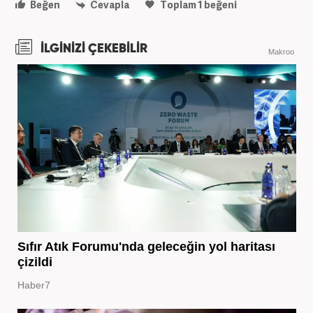
Beğen
Cevapla
Toplam
1
beğeni
İLGİNİZİ ÇEKEBİLİR
Makroo
Sıfır Atık Forumu'nda geleceğin yol haritası
çizildi
Haber7