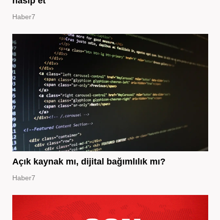
nasip et
Haber7
Açık kaynak mı, dijital bağımlılık mı?
Haber7