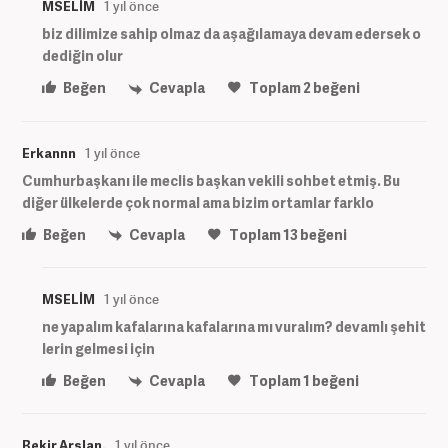
MSELİM
1 yıl önce
biz dilimize sahip olmaz da aşağılamaya devam edersek o
dediğin olur
Beğen
Cevapla
Toplam
2
beğeni
Erkannn
1 yıl önce
Cumhurbaşkanı ile meclis başkan vekili sohbet etmiş. Bu
diğer ülkelerde çok normal ama bizim ortamlar farklo
Beğen
Cevapla
Toplam
13
beğeni
MSELİM
1 yıl önce
ne yapalım kafalarına kafalarına mı vuralım? devamlı şehit
lerin gelmesi için
Beğen
Cevapla
Toplam
1
beğeni
Bekir Arslan.
1 yıl önce