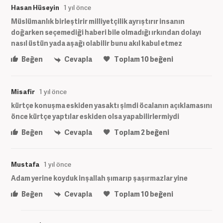
Hasan Hüseyin
1 yıl önce
Müslümanlık birleştirir milliyetçilik ayrıştırır insanın
doğarken seçemediği haberi bile olmadığı ırkından dolayı
nasıl üstün yada aşağı olabilir bunu akıl kabul etmez
Beğen
Cevapla
Toplam
10
beğeni
Misafir
1 yıl önce
kürtçe konuşma eskiden yasaktı şimdi öcalanın açıklamasını
önce kürtçe yaptılar eskiden olsa yapabilirlermiydi
Beğen
Cevapla
Toplam
2
beğeni
Mustafa
1 yıl önce
Adam yerine koyduk inşallah şımarıp şaşırmazlar yine
Beğen
Cevapla
Toplam
10
beğeni