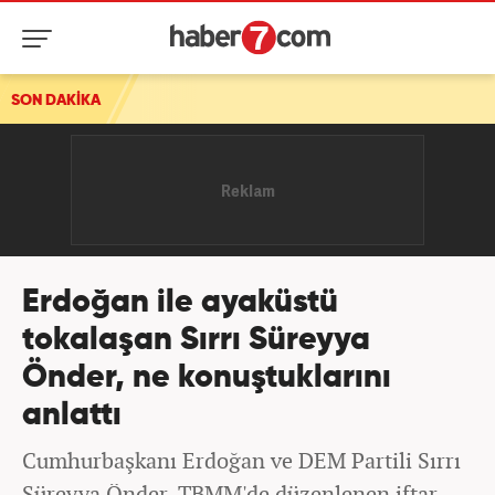
SON DAKİKA
Erdoğan ile ayaküstü
tokalaşan Sırrı Süreyya
Önder, ne konuştuklarını
anlattı
Cumhurbaşkanı Erdoğan ve DEM Partili Sırrı
Süreyya Önder, TBMM'de düzenlenen iftar