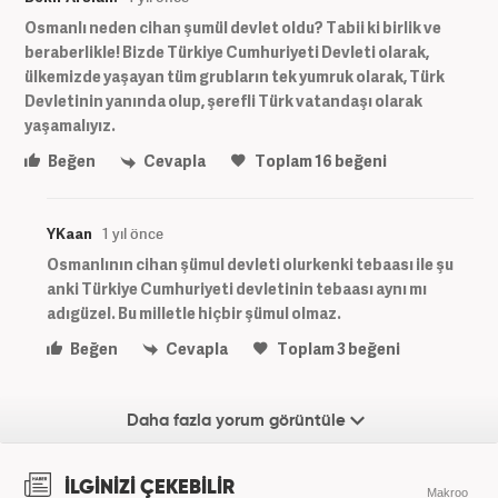
Osmanlı neden cihan şumül devlet oldu? Tabii ki birlik ve
beraberlikle! Bizde Türkiye Cumhuriyeti Devleti olarak,
ülkemizde yaşayan tüm grubların tek yumruk olarak, Türk
Devletinin yanında olup, şerefli Türk vatandaşı olarak
yaşamalıyız.
Beğen
Cevapla
Toplam
16
beğeni
YKaan
1 yıl önce
Osmanlının cihan şümul devleti olurkenki tebaası ile şu
anki Türkiye Cumhuriyeti devletinin tebaası aynı mı
adıgüzel. Bu milletle hiçbir şümul olmaz.
Beğen
Cevapla
Toplam
3
beğeni
Daha fazla yorum görüntüle
İLGİNİZİ ÇEKEBİLİR
Makroo