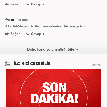
Beğen
Cevapla
frdun
1 yıl önce
Atatürk'ün partisi ile ülkeyi sömüren bir avuç güruh..
Beğen
Cevapla
Daha fazla yorum görüntüle
İLGİNİZİ ÇEKEBİLİR
Makroo