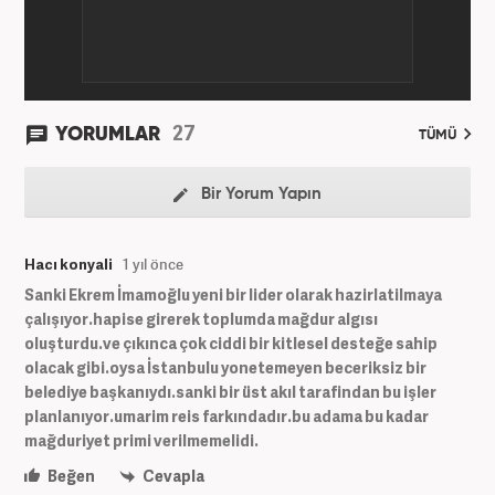
27
YORUMLAR
TÜMÜ
Bir Yorum Yapın
Hacı konyali
1 yıl önce
Sanki Ekrem İmamoğlu yeni bir lider olarak hazirlatilmaya
çalışıyor.hapise girerek toplumda mağdur algısı
oluşturdu.ve çıkınca çok ciddi bir kitlesel desteğe sahip
olacak gibi.oysa İstanbulu yonetemeyen beceriksiz bir
belediye başkanıydı.sanki bir üst akıl tarafindan bu işler
planlanıyor.umarim reis farkındadır.bu adama bu kadar
mağduriyet primi verilmemelidi.
Beğen
Cevapla