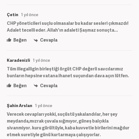
Çetin
1 yıl önce
CHP yöneticileri suçlu olmasalar bu kadar sesleri çıkmazdı!
Adalet tecelli eder. Allah'ın adaleti Şaşmaz sonuçta...
Beğen
Cevapla
Karadenizli
1 yıl önce
Tüm illegalligin birleştiği örgüt CHP değerli savcılarımız
bunların hepsine vatana ihanet suçundan dava açın lütfen.
Beğen
Cevapla
Şahin Arslan
1 yıl önce
Verecek cevapları yokki, suçüstü yakalandılar, her şey
meydanda,mızrak çuvala sığmıyor, güneş balçıkla
sivanmiyor. kuru gürültüyle, kaba kuvvetle birilerini mağdur
etmek suretiyle günü kurtarmaya çalışıyorlar.