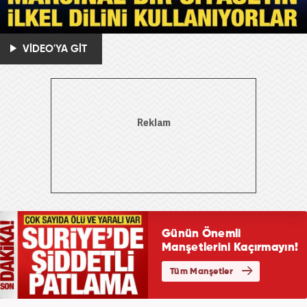
VİDEO'YA GİT