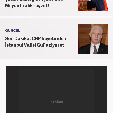
Haber7.com’da “Gündem Editörü” olarak devam
Milyon liralık rüşvet!
etmektedir. Evli ve 2 çocuk annesidir.
GÜNCEL
Son Dakika: CHP heyetinden
İstanbul Valisi Gül'e ziyaret