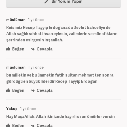
Bir Yorum Yapın
müslüman
1 yıl önce
Reisimiz Recep Tayyip Erdoğana da Devlet bahceliye de
Allah sağlık sıhhat ihsan eylesin, zalimlerin ve münafıkların
şerrinden esirgesin inşaallah.
Beğen
Cevapla
müslüman
1 yıl önce
bu milletin ve bu ümmetin fatih sultan mehmet ten sonra
gördüğü en büyük liderdir Recep Tayyip Erdoğan
Beğen
Cevapla
Yakup
1 yıl önce
Hay MaşaAllah. Allah ikinizede hayırlı uzun ömürler versin
Beğen
Cevapla