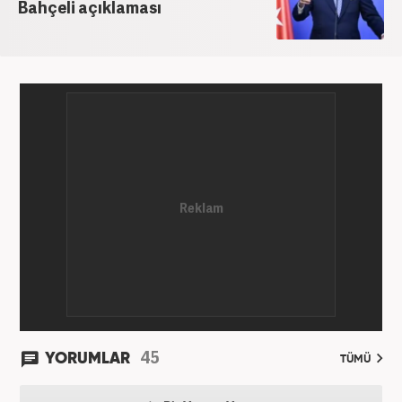
Haber7.com’da “Gündem Editörü” olarak devam
Bahçeli açıklaması
etmektedir. Evli ve 2 çocuk annesidir.
45
YORUMLAR
TÜMÜ