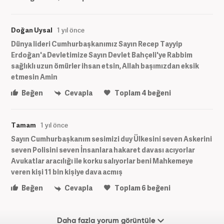
Doğan Uysal
1 yıl önce
Dünya lideri Cumhurbaşkanımız Sayın Recep Tayyip
Erdoğan'a Devletimize Sayın Devlet Bahçeli'ye Rabbim
sağlıklı uzun ömürler ihsan etsin, Allah başımızdan eksik
etmesin Amin
Beğen
Cevapla
Toplam
4
beğeni
Tamam
1 yıl önce
Sayın Cumhurbaşkanım sesimizi duy Ülkesini seven Askerini
seven Polisini seven İnsanlara hakaret davası acıyorlar
Avukatlar aracılığı ile korku salıyorlar beni Mahkemeye
veren kişi 11 bin kişiye dava acmış
Beğen
Cevapla
Toplam
6
beğeni
Daha fazla yorum görüntüle