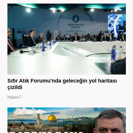
Sıfır Atık Forumu'nda geleceğin yol haritası
çizildi
Haber7