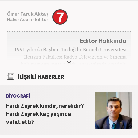
Ömer Faruk Aktaş
Haber7.com - Editör
Editör Hakkında
1991 yılında Bayburt’ta doğdu. Kocaeli Üniversitesi
İletişim Fakültesi Radyo Televizyon ve Sinema
bölümünden mezun oldu. 2016 yılında Anadolu
Ajansı'nda stajını yaptı. Yeni Şafak ve Akşam
İLİŞKİLİ HABERLER
Gazetesi'nde çalıştı. Nisan 2021'den bu yana
Haber7.com'da ‘Gündem Editörü’ olarak görev
yapmaktadır.
BİYOGRAFİ
Ferdi Zeyrek kimdir, nerelidir?
Ferdi Zeyrek kaç yaşında
vefat etti?