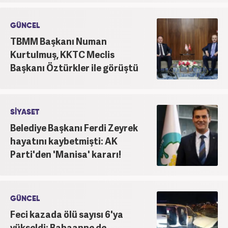
GÜNCEL
TBMM Başkanı Numan
Kurtulmuş, KKTC Meclis
Başkanı Öztürkler ile görüştü
SİYASET
Belediye Başkanı Ferdi Zeyrek
hayatını kaybetmişti: AK
Parti'den 'Manisa' kararı!
GÜNCEL
Feci kazada ölü sayısı 6'ya
yükseldi: Babaanne de