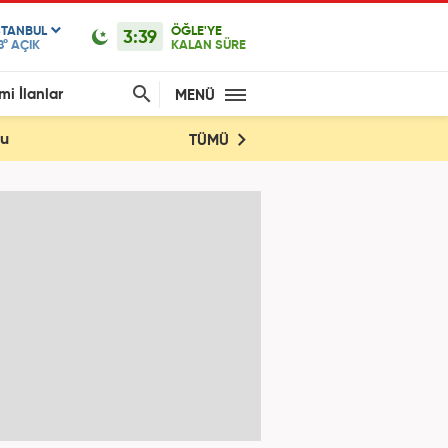
STANBUL
ÖĞLE'YE
3:39
8°
AÇIK
KALAN SÜRE
mi İlanlar
MENÜ
du
TÜMÜ