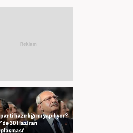
 parti hazırlığı mı yapılıyor?
'de 30 Haziran
plaşması'