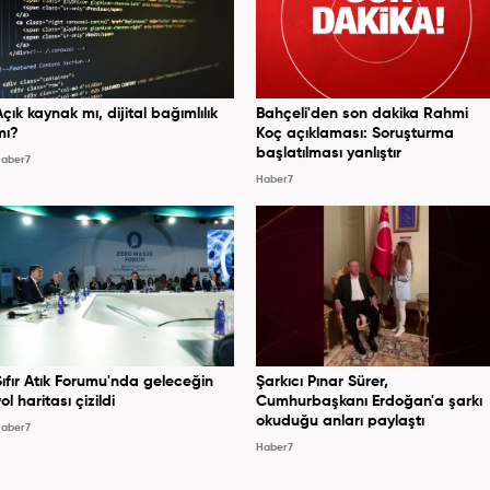
Açık kaynak mı, dijital bağımlılık
Bahçeli'den son dakika Rahmi
mı?
Koç açıklaması: Soruşturma
başlatılması yanlıştır
aber7
Haber7
Sıfır Atık Forumu'nda geleceğin
Şarkıcı Pınar Sürer,
ol haritası çizildi
Cumhurbaşkanı Erdoğan'a şarkı
okuduğu anları paylaştı
aber7
Haber7