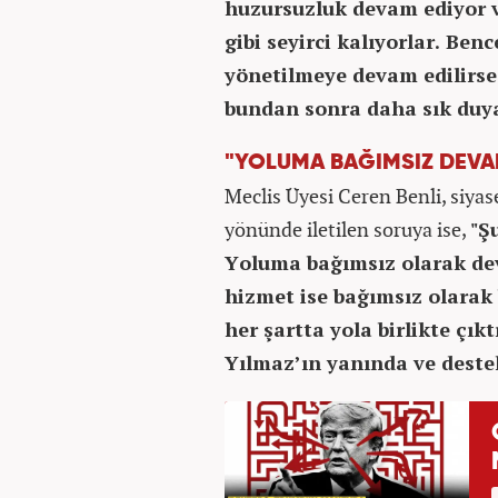
huzursuzluk devam ediyor ve
gibi seyirci kalıyorlar. Ben
yönetilmeye devam edilirse
bundan sonra daha sık duy
"YOLUMA BAĞIMSIZ DEV
Meclis Üyesi Ceren Benli, siya
yönünde iletilen soruya ise,
"Ş
Yoluma bağımsız olarak de
hizmet ise bağımsız olara
her şartta yola birlikte çı
Yılmaz’ın yanında ve deste