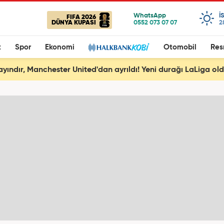
I
FIFA 2026
DÜNYA KUPASI
2
t
Spor
Ekonomi
Otomobil
Res
ayındır, Manchester United'dan ayrıldı! Yeni durağı LaLiga ol