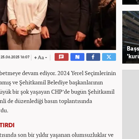
Başs
'kur
25.06.2025 16:07
betmeye devam ediyor. 2024 Yerel Seçimlerinin
amış ve Şehitkamil Belediye başkanlarının
 büyük bir şok yaşayan CHP’de bugün Şehitkamil
nli de düzenlediği basın toplantısında
rdu.
TIRDI
tısında son bir yıldır yaşanan olumsuzluklar ve