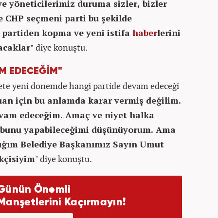
 yöneticilerimiz duruma sizler, bizler
ce CHP seçmeni parti bu şekilde
 partiden kopma ve yeni istifa
haber
lerini
acaklar"
diye konuştu.
AM EDECEĞİM"
sete yeni dönemde hangi partide devam edeceği
uan için bu anlamda karar vermiş değilim.
vam edeceğim. Amaç ve niyet halka
k bunu yapabileceğimi düşünüyorum. Ama
ktığım Belediye Başkanımız Sayın Umut
kçisiyim
" diye konuştu.