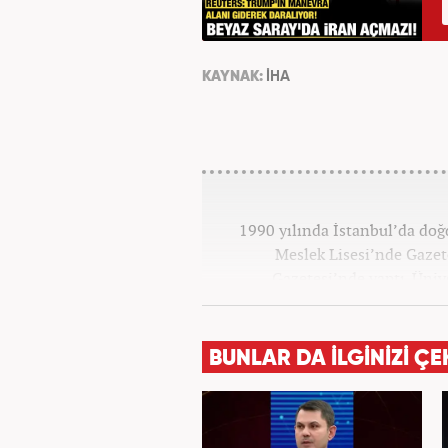
KAYNAK:
İHA
1990 yılında İstanbul’da do
Meslek Lisesi’nde Gazete
Gazetesi’nde yaptı. Üniv
Yayımcılığı bölümünde tamam
haberciliğine başladı. 15 sen
televizyon bulunmaktadır.
BUNLAR DA İLGİNİZİ ÇE