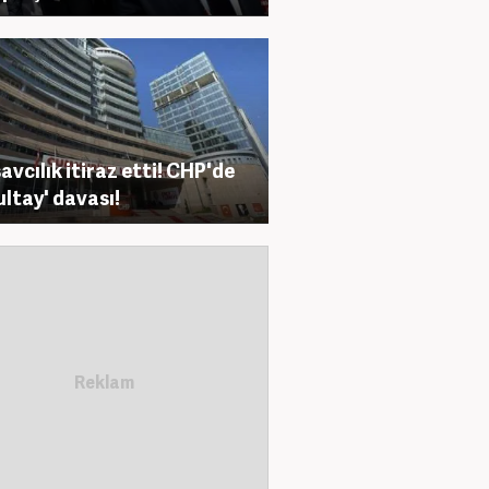
avcılık itiraz etti! CHP'de
ultay' davası!