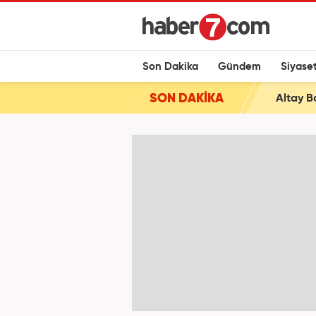
Son Dakika
Gündem
Siyase
SON DAKİKA
Altay B