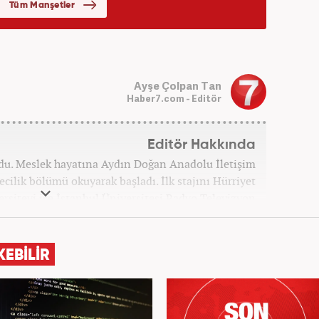
Ayşe Çolpan Tan
Haber7.com - Editör
Editör Hakkında
ğdu. Meslek hayatına Aydın Doğan Anadolu İletişim
cilik bölümü okuyarak başladı. İlk stajını Hürriyet
ersiteyi ise İstanbul Üniversitesi Radyo Televizyon
ladı. 2009 yılında Milliyet Gazetesi’nde internet
elik kariyerinde çok sayıda gazete, haber portalı ve
 Meslek hayatına Haber7.com’da “Gündem Editörü”
KEBİLİR
olarak devam etmektedir. Evli ve 2 çocuk annesidir.