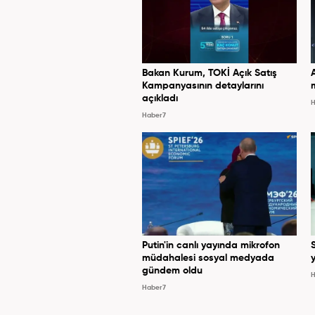
Bakan Kurum, TOKİ Açık Satış
Kampanyasının detaylarını
açıkladı
H
Haber7
Putin'in canlı yayında mikrofon
müdahalesi sosyal medyada
y
gündem oldu
H
Haber7