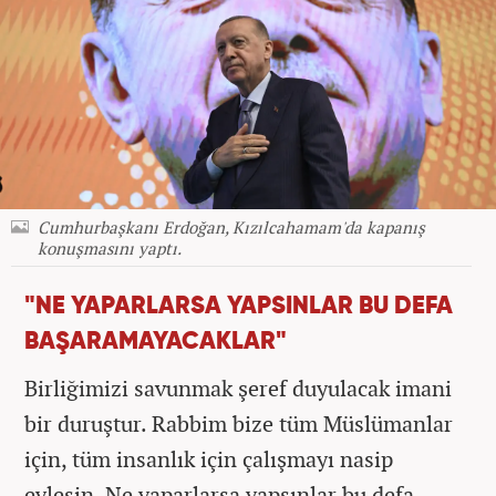
Cumhurbaşkanı Erdoğan, Kızılcahamam'da kapanış
konuşmasını yaptı.
"NE YAPARLARSA YAPSINLAR BU DEFA
BAŞARAMAYACAKLAR"
Birliğimizi savunmak şeref duyulacak imani
bir duruştur. Rabbim bize tüm Müslümanlar
için, tüm insanlık için çalışmayı nasip
eylesin. Ne yaparlarsa yapsınlar bu defa