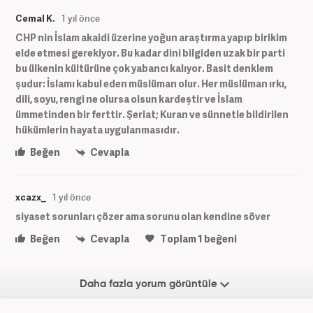
Cemal K.
1 yıl önce
CHP nin İslam akaidi üzerine yoğun araştırma yapıp birikim
elde etmesi gerekiyor. Bu kadar dini bilgiden uzak bir parti
bu ülkenin kültürüne çok yabancı kalıyor. Basit denklem
şudur: İslamı kabul eden müslüman olur. Her müslüman ırkı,
dili, soyu, rengi ne olursa olsun kardeştir ve İslam
ümmetinden bir ferttir. Şeriat; Kuran ve sünnetle bildirilen
hükümlerin hayata uygulanmasıdır.
Beğen
Cevapla
xcazx_
1 yıl önce
siyaset sorunları çözer ama sorunu olan kendine söver
Beğen
Cevapla
Toplam
1
beğeni
Daha fazla yorum görüntüle