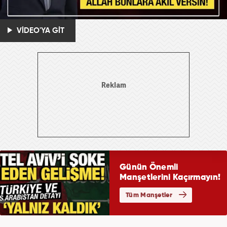
VİDEO'YA GİT