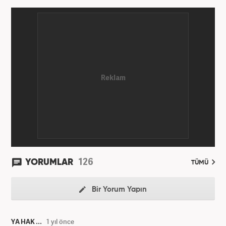
Hürriyet Gazetesi’nde yaptı. Üniversiteyi ise
İstanbul Üniversitesi Radyo Televizyon Yayımcılığı
bölümünde tamamladı. 2009 yılında Milliyet
Gazetesi’nde internet haberciliğine başladı. 15
senelik kariyerinde çok sayıda gazete, haber portalı
ve televizyon bulunmaktadır. Meslek hayatına
Haber7.com’da “Gündem Editörü” olarak devam
etmektedir. Evli ve 2 çocuk annesidir.
126
YORUMLAR
TÜMÜ
Bir Yorum Yapın
YA HAK ...
1 yıl önce