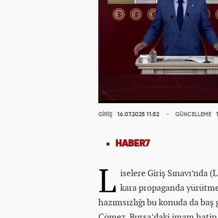
GİRİŞ
16.07.2025 11:52
GÜNCELLEME
1
HABER
7
L
iselere Giriş Sınavı’nda 
kara propaganda yürütme
hazımsızlığı bu konuda da baş gö
Çömez, Bursa’daki imam hatip 