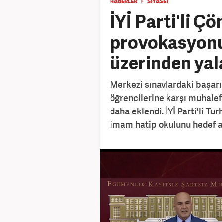
HABERLER
SİYASET
İYİ Parti'li 
provokasyonu!
üzerinden yal
Merkezi sınavlardaki başarı
öğrencilerine karşı muhalefe
daha eklendi. İYİ Parti'li T
imam hatip okulunu hedef al