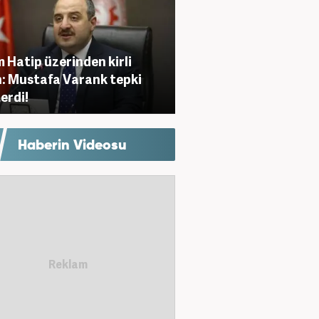
 Hatip üzerinden kirli
: Mustafa Varank tepki
erdi!
Haberin Videosu