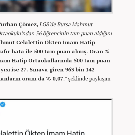
Turhan Çömez
,
LGS'de Bursa Mahmut
rtaokulu’ndan 36 öğrencinin tam puan aldığını
hmut Celalettin Ökten İmam Hatip
ıfır hata ile 500 tam puan almış. Oran %
İmam Hatip Ortaokullarında 500 tam puan
ısı ise 27. Sınava giren 963 bin 142
anların oranı da % 0,07
.” şeklinde paylaşım