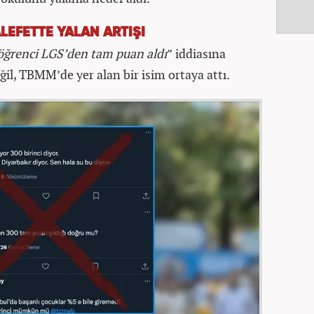
EFETTE YALAN ARTIŞI
öğrenci LGS’den tam puan aldı
” iddiasına
ğil, TBMM’de yer alan bir isim ortaya attı.