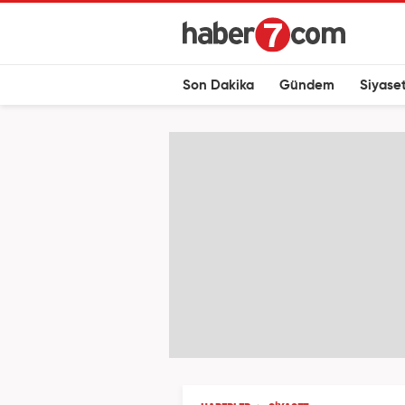
Son Dakika
Gündem
Siyase