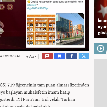
İmam
oyun
göst
6.07.2025 15:42
(LGS)
719
öğrencinin tam puan alması üzerinden
ye başlayan muhalefetin imam hatip
sterdi. İYİ Parti’nin ‘trol vekili’ Turhan
okulunu yalanla hedef aldı.