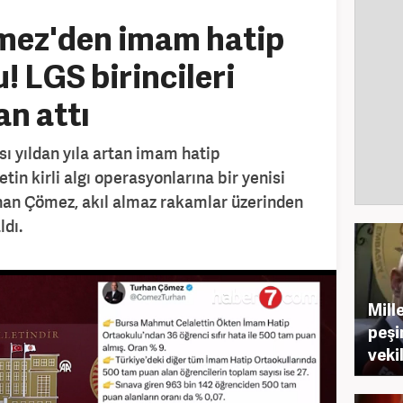
Çömez'den imam hatip
 LGS birincileri
an attı
sı yıldan yıla artan imam hatip
tin kirli algı operasyonlarına bir yenisi
urhan Çömez, akıl almaz rakamlar üzerinden
dı.
Mill
peşi
veki