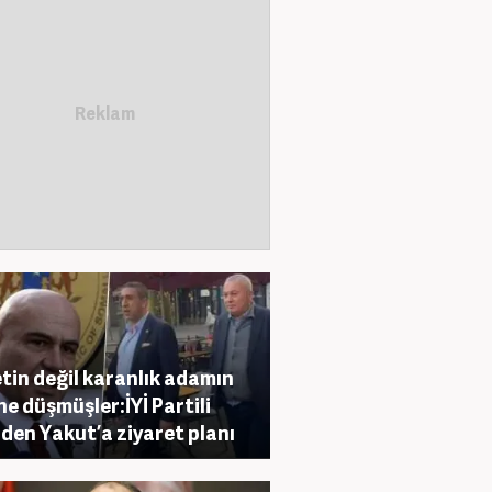
etin değil karanlık adamın
ne düşmüşler:İYİ Partili
lden Yakut’a ziyaret planı