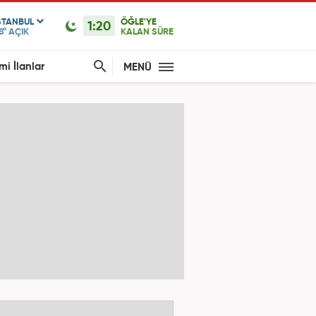
STANBUL
ÖĞLE'YE
1:20
8°
AÇIK
KALAN SÜRE
mi İlanlar
MENÜ