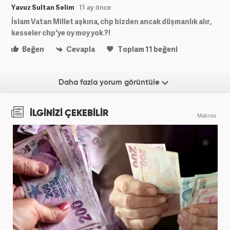
Yavuz Sultan Selim
11 ay önce
İslam Vatan Millet aşkına, chp bizden ancak düşmanlık alır,
kesseler chp'ye oy moy yok ?!
Beğen
Cevapla
Toplam
11
beğeni
Daha fazla yorum görüntüle
İLGİNİZİ ÇEKEBİLİR
Makroo