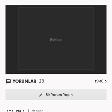
Hürriyet Gazetesi’nde yaptı. Üniversiteyi ise
İstanbul Üniversitesi Radyo Televizyon Yayımcılığı
bölümünde tamamladı. 2009 yılında Milliyet
Gazetesi’nde internet haberciliğine başladı. 15
senelik kariyerinde çok sayıda gazete, haber portalı
ve televizyon bulunmaktadır. Meslek hayatına
Haber7.com’da “Gündem Editörü” olarak devam
etmektedir. Evli ve 2 çocuk annesidir.
29
YORUMLAR
TÜMÜ
Bir Yorum Yapın
ismail yazıcı
11 ay önce