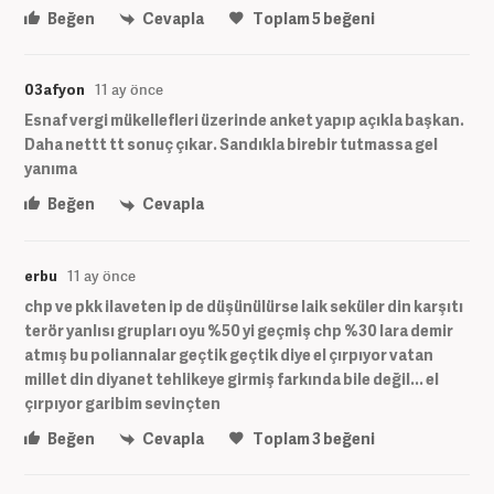
Beğen
Cevapla
Toplam
5
beğeni
03afyon
11 ay önce
Esnaf vergi mükellefleri üzerinde anket yapıp açıkla başkan.
Daha nettt tt sonuç çıkar. Sandıkla birebir tutmassa gel
yanıma
Beğen
Cevapla
erbu
11 ay önce
chp ve pkk ilaveten ip de düşünülürse laik seküler din karşıtı
terör yanlısı grupları oyu %50 yi geçmiş chp %30 lara demir
atmış bu poliannalar geçtik geçtik diye el çırpıyor vatan
millet din diyanet tehlikeye girmiş farkında bile değil... el
çırpıyor garibim sevinçten
Beğen
Cevapla
Toplam
3
beğeni