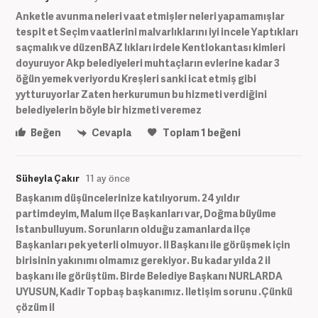
Anketle avunma neleri vaat etmişler neleri yapamamışlar
tespit et Seçim vaatlerini malvarlıklarını iyi incele Yaptıkları
saçmalık ve düzenBAZ lıkları irdele Kentlokantası kimleri
doyuruyor Akp belediyeleri muhtaçların evlerine kadar 3
öğün yemek veriyordu Kreşleri sanki icat etmiş gibi
yytturuyorlar Zaten herkurumun bu hizmeti verdiğini
belediyelerin böyle bir hizmeti veremez
Beğen
Cevapla
Toplam
1
beğeni
Süheyla Çakır
11 ay önce
Başkanım düşüncelerinize katılıyorum. 24 yıldır
partimdeyim, Malum ilçe Başkanları var, Doğma büyüme
Istanbulluyum. Sorunların olduğu zamanlarda ilçe
Başkanları pek yeterli olmuyor. Il Başkanı ile görüşmek için
birisinin yakınımı olmamız gerekiyor. Bu kadar yılda 2 il
başkanı ile görüştüm. Birde Belediye Başkanı NURLARDA
UYUSUN, Kadir Topbaş başkanımız. Iletişim sorunu .Çünkü
çözüm il