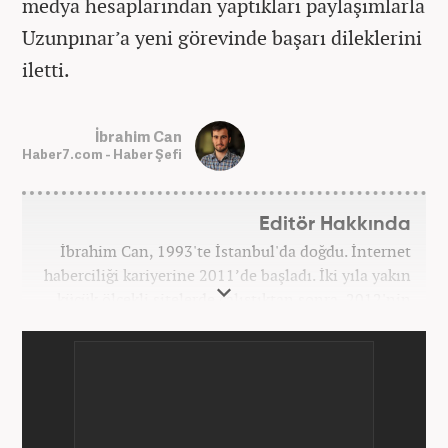
medya hesaplarından yaptıkları paylaşımlarla
Uzunpınar’a yeni görevinde başarı dileklerini
iletti.
İbrahim Can
Haber7.com - Haber Şefi
Editör Hakkında
İbrahim Can, 1993'te İstanbul'da doğdu. İnternet
haberciliği kariyerine 2011’de başladı. İki yıla yakın
küçük ölçekli sitelerde çalıştıktan sonra, 2012'nin
Ekim ayında yenisafak.com'a başladı. 6,5 yıl çalıştığı
yenisafak.com'da Gündem, Eğitim, Hayat, Dünya,
Spor ve Video kategorilerinde çalıştı. Bir süre akşam
sorumluluğu yaptı. Son olarak Ana Sayfa Editörü
oldu. 2019'un Haziran ayında Haber7'de Gündem
Editörü olarak göreve başladı. Hem Haber7 hem de