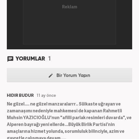
Yeni Şafak'ta kültür sanat, eğitim ve siyaset alanları
başta olmak üzere birçok alanda özel haber,
infografik ve video hazırladı. Hala Haber7'de Haber
Şefi olarak çalışmalarına devam etmektedir.
1
YORUMLAR
Bir Yorum Yapın
HIDIR BUDUR
11 ay önce
Ne güzel.... ne güzel manzaralarrr.. Süikaste uğrayan ve
zamanaşımı nedeniyle mahkemesi de kapanan Rahmetli
Muhsin YAZICIOĞLU'nun "afilli parlak resimleri duvarda", ve
Alperen bayrağı yeni ellerde...Büyük Birlik Partisi’nin
amaçlarına hizmet yolunda, sorumluluk bilinciyle, azim ve
gayretle çalışmaya devam ....