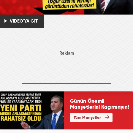
VİDEO'YA GİT