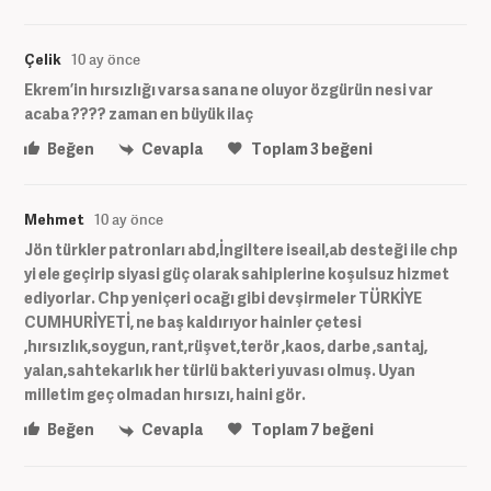
Çelik
10 ay önce
Ekrem’in hırsızlığı varsa sana ne oluyor özgürün nesi var
acaba ???? zaman en büyük ilaç
Beğen
Cevapla
Toplam
3
beğeni
Mehmet
10 ay önce
Jön türkler patronları abd,İngiltere iseail,ab desteği ile chp
yi ele geçirip siyasi güç olarak sahiplerine koşulsuz hizmet
ediyorlar. Chp yeniçeri ocağı gibi devşirmeler TÜRKİYE
CUMHURİYETİ, ne baş kaldırıyor hainler çetesi
,hırsızlık,soygun, rant,rüşvet,terör ,kaos, darbe ,santaj,
yalan,sahtekarlık her türlü bakteri yuvası olmuş. Uyan
milletim geç olmadan hırsızı, haini gör.
Beğen
Cevapla
Toplam
7
beğeni