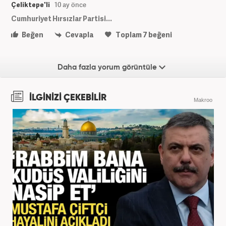
Çeliktepe'li
10 ay önce
Cumhuriyet Hırsızlar Partisi...
Beğen
Cevapla
Toplam
7
beğeni
Daha fazla yorum görüntüle
İLGİNİZİ ÇEKEBİLİR
Makroo