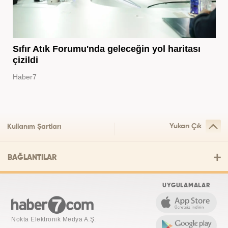
Sıfır Atık Forumu'nda geleceğin yol haritası
çizildi
Haber7
Yukarı Çık
Kullanım Şartları
BAĞLANTILAR
UYGULAMALAR
Nokta Elektronik Medya A.Ş.