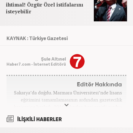
ihtimal! Özgür Özel istifalarını
isteyebilir
KAYNAK : Türkiye Gazetesi
Şule Altınel
Haber7.com - İnternet Editörü
Editör Hakkında
Sakarya’da doğdu. Marmara Üniversitesi’nde lisans
eğitimini tamamlamasının ardından gazetecilik
kariyerine başladı. 2016 yılından beri çeşitli medya
kuruluşlarında çalıştı. 2025 Haziran ayından
İLİŞKİLİ HABERLER
itibaren Haber7’de ‘gündem editörü’ olarak
kariyerini sürdürmekte.