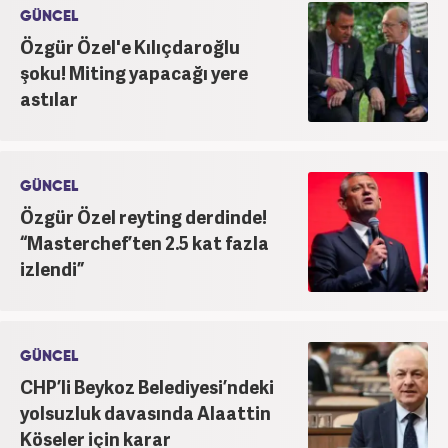
GÜNCEL
Özgür Özel'e Kılıçdaroğlu
şoku! Miting yapacağı yere
astılar
GÜNCEL
Özgür Özel reyting derdinde!
“Masterchef’ten 2.5 kat fazla
izlendi”
GÜNCEL
CHP’li Beykoz Belediyesi’ndeki
yolsuzluk davasında Alaattin
Köseler için karar