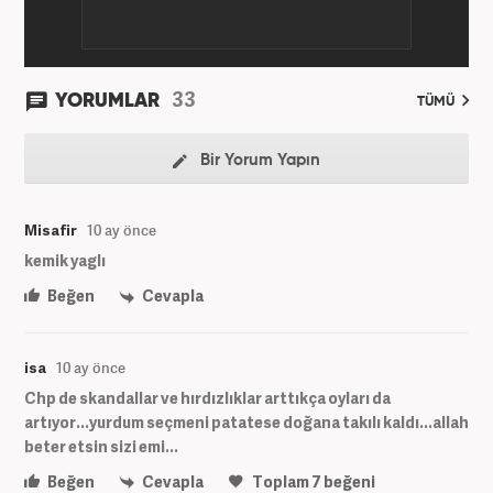
33
YORUMLAR
TÜMÜ
Bir Yorum Yapın
Misafir
10 ay önce
kemik yaglı
Beğen
Cevapla
isa
10 ay önce
Chp de skandallar ve hırdızlıklar arttıkça oyları da
artıyor...yurdum seçmeni patatese doğana takılı kaldı...allah
beter etsin sizi emi...
Beğen
Cevapla
Toplam
7
beğeni