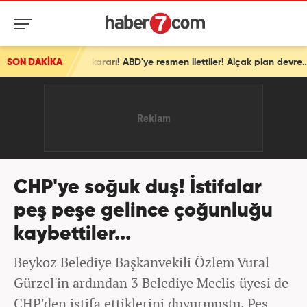
SON DAKİKA
İsrail'den ortalığı karıştıracak Gazze kararı! ABD'ye resmen ilettiler! Alçak plan devrede
CHP'ye soğuk duş! İstifalar
peş peşe gelince çoğunluğu
kaybettiler...
Beykoz Belediye Başkanvekili Özlem Vural
Gürzel'in ardından 3 Belediye Meclis üyesi de
CHP'den istifa ettiklerini duyurmuştu. Peş