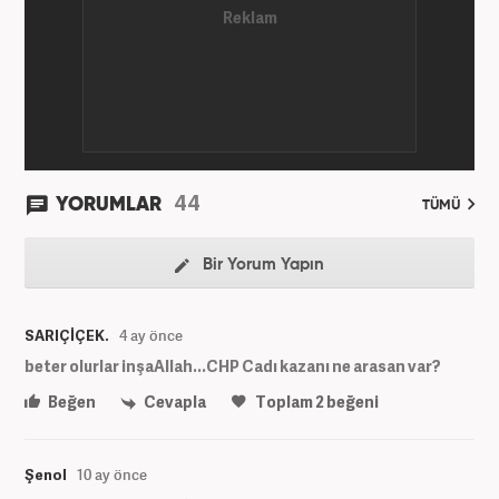
44
YORUMLAR
TÜMÜ
Bir Yorum Yapın
SARIÇİÇEK.
4 ay önce
beter olurlar inşaAllah...CHP Cadı kazanı ne arasan var?
Beğen
Cevapla
Toplam
2
beğeni
Şenol
10 ay önce