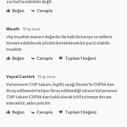
zor hatta mümkün değil
Beğen
Cevapla
Misafir
10 ay önce
chp inşallah manevi değerler ile halk ile barışır ve millete
hizmet edebilecek çözüm üretebilecek bir parti olabilir
inşallah
Beğen
Cevapla
Toplam
1
beğeni
Veysel Cantürk
10 ay önce
Vatansever CHP tabanı, İngiliz uşağı Ekrem'in CHPkk dan
ihraç edilmesini istiyor ihraç edilmediği sürece Vatansever
CHP tabanı CHPkk dan haklı olarak istifa etmeye devam
edecektir, aklın yolu bir.
Beğen
Cevapla
Toplam
3
beğeni