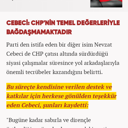
CEBECİ: CHP'NİN TEMEL DEĞERLERİYLE
BAĞDAŞMAMAKTADIR
Parti den istifa eden bir diğer isim Nevzat
Cebeci de CHP çatısı altında sürdürdüğü
siyasi çalışmalar süresince yol arkadaşlarıyla
önemli tecrübeler kazandığını belirtti.
Bu süreçte kendisine verilen destek ve
katkılar için herkese gönülden teşekkür
eden Cebeci, şunları kaydetti:
"Bugüne kadar sabırla ve dirençle