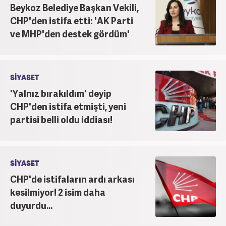
Beykoz Belediye Başkan Vekili,
CHP'den istifa etti: 'AK Parti
ve MHP'den destek gördüm'
SİYASET
'Yalnız bırakıldım' deyip
CHP'den istifa etmişti, yeni
partisi belli oldu iddiası!
SİYASET
CHP'de istifaların ardı arkası
kesilmiyor! 2 isim daha
duyurdu...