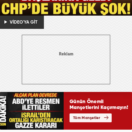
VİDEO'YA GİT