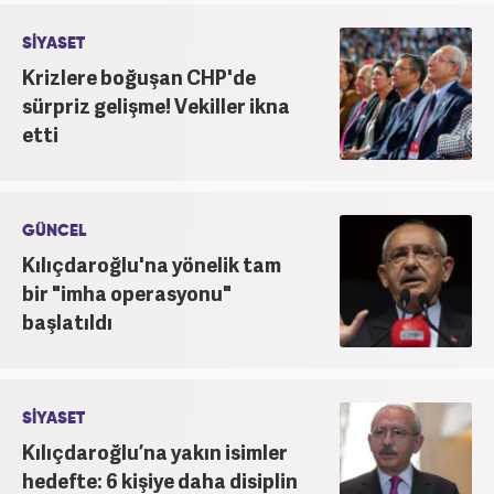
SİYASET
Krizlere boğuşan CHP'de
sürpriz gelişme! Vekiller ikna
etti
GÜNCEL
Kılıçdaroğlu'na yönelik tam
bir "imha operasyonu"
başlatıldı
SİYASET
Kılıçdaroğlu’na yakın isimler
hedefte: 6 kişiye daha disiplin