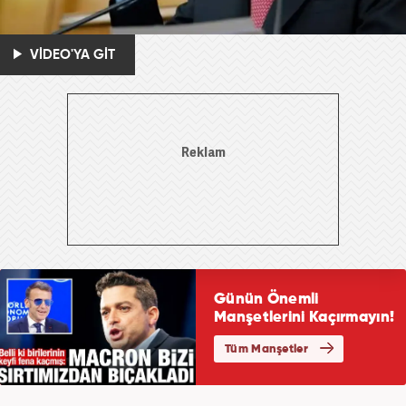
VİDEO'YA GİT