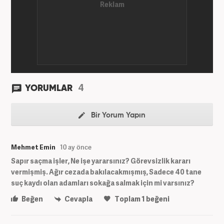
4
YORUMLAR
Bir Yorum Yapın
Mehmet Emin
10 ay önce
Sapır saçma işler, Ne işe yararsınız? Görevsizlik kararı
vermişmiş. Ağır cezada bakılacakmışmış, Sadece 40 tane
suç kaydı olan adamları sokağa salmak için mi varsınız?
Beğen
Cevapla
Toplam
1
beğeni