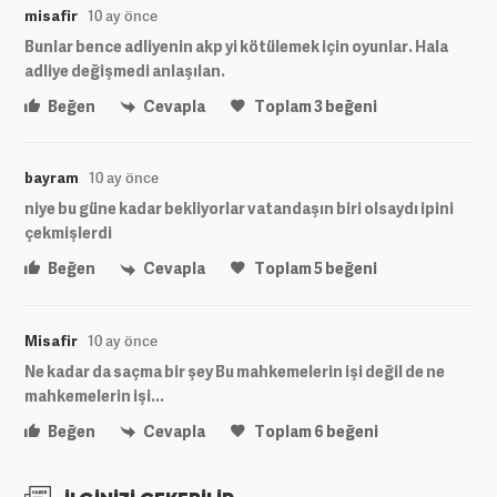
misafir
10 ay önce
Bunlar bence adliyenin akp yi kötülemek için oyunlar. Hala
adliye değişmedi anlaşılan.
Beğen
Cevapla
Toplam
3
beğeni
bayram
10 ay önce
niye bu güne kadar bekliyorlar vatandaşın biri olsaydı ipini
çekmişlerdi
Beğen
Cevapla
Toplam
5
beğeni
Misafir
10 ay önce
Ne kadar da saçma bir şey Bu mahkemelerin işi değil de ne
mahkemelerin işi...
Beğen
Cevapla
Toplam
6
beğeni