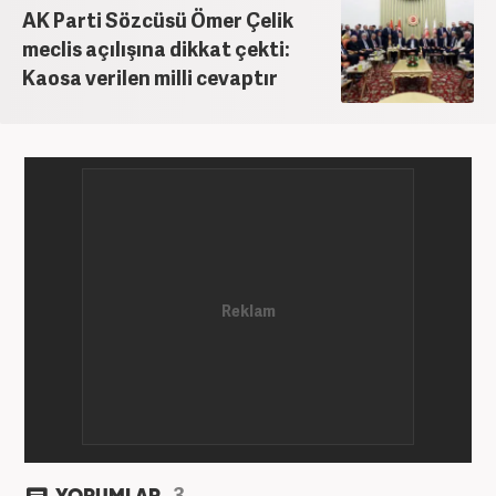
hayatında SEO içerik ve muhabirlik de dahil olmak
AK Parti Sözcüsü Ömer Çelik
üzere ağırlıklı olarak gündem, dünya, ekonomi, spor
meclis açılışına dikkat çekti:
ve teknoloji kategorilerinde birçok haber ve
Kaosa verilen milli cevaptır
röportaja imza atarak galeri ve video hazırladı.
Bahadır Alemdar, meslek hayatına Haber7.com'da
aktif olarak devam etmektedir.
3