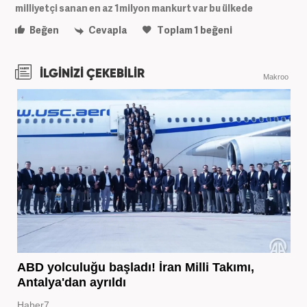
milliyetçi sanan en az 1milyon mankurt var bu ülkede
Beğen
Cevapla
Toplam
1
beğeni
İLGİNİZİ ÇEKEBİLİR
Makroo
ABD yolculuğu başladı! İran Milli Takımı,
Antalya'dan ayrıldı
Haber7