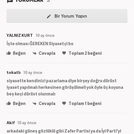
YORUMLAR
Bir Yorum Yapın
YALNIZ KURT
10 ay önce
İşte olması ĞEREKEN Siyasetçi bu
Beğen
Cevapla
Toplam
2
beğeni
tokatlı
10 ay önce
siyasette kendinizi pazarlama diye birşey doğru dürüst
iyaset yapılmalı herkesinen görüşülmeli yok öyle üç koyuna
beş keçi dürüst olunmalı
Beğen
Cevapla
Toplam
1
beğeni
Akif
10 ay önce
arkadaki güneş gözlüklü gibi Zafer Partisi ya da İyi Parti'yi