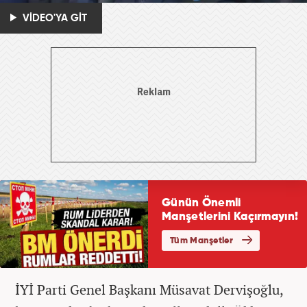
VİDEO'YA GİT
İYİ Parti Genel Başkanı Müsavat Dervişoğlu,