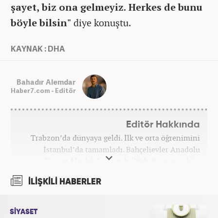
şayet, biz ona gelmeyiz. Herkes de bunu
böyle bilsin"
diye konuştu.
KAYNAK : DHA
Bahadır Alemdar
Haber7.com - Editör
Editör Hakkında
Trabzon’da dünyaya geldi. İlk ve orta öğrenimini
İstanbul’da tamamladı. Bahçelievler Anadolu
Ticaret Meslek Lisesinde ‘Web Programcılığı’
bölümünden mezun oldu. Yüksek öğrenimini,
İLİŞKİLİ HABERLER
Atatürk Üniversitesinde ‘Yeni Medya ve Gazetecilik’
mezunu olarak tamamladı. Gazeteciliğe ilk adımını
2011 yılında attı. 13 yıllık profesyonel meslek
SİYASET