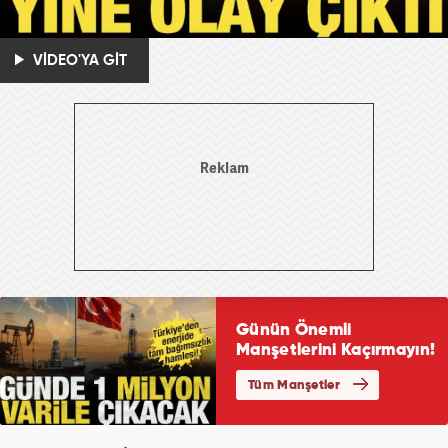
VİDEO'YA GİT