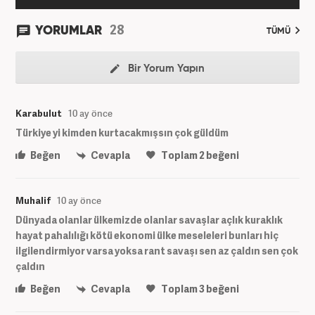
28
YORUMLAR
TÜMÜ
Bir Yorum Yapın
Karabulut
10 ay önce
Türkiye yi kimden kurtacakmışsın çok güldüm
Beğen
Cevapla
Toplam
2
beğeni
Muhalif
10 ay önce
Dünyada olanlar ülkemizde olanlar savaşlar açlık kuraklık
hayat pahalılığı kötü ekonomi ülke meseleleri bunları hiç
ilgilendirmiyor varsa yoksa rant savaşı sen az çaldın sen çok
çaldın
Beğen
Cevapla
Toplam
3
beğeni