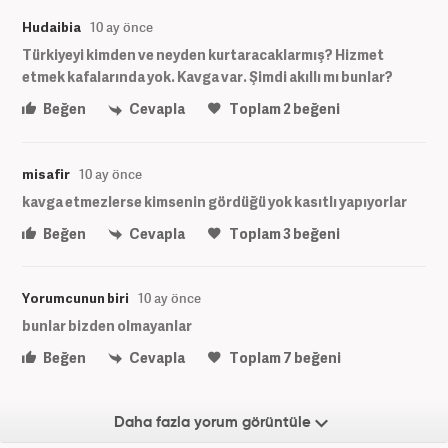
Hudaibia
10 ay önce
Türkiyeyi kimden ve neyden kurtaracaklarmış? Hizmet
etmek kafalarında yok. Kavga var. Şimdi akıllı mı bunlar?
Beğen
Cevapla
Toplam
2
beğeni
misafir
10 ay önce
kavga etmezlerse kimsenin gördüğü yok kasıtlı yapıyorlar
Beğen
Cevapla
Toplam
3
beğeni
Yorumcunun biri
10 ay önce
bunlar bizden olmayanlar
Beğen
Cevapla
Toplam
7
beğeni
Daha fazla yorum görüntüle