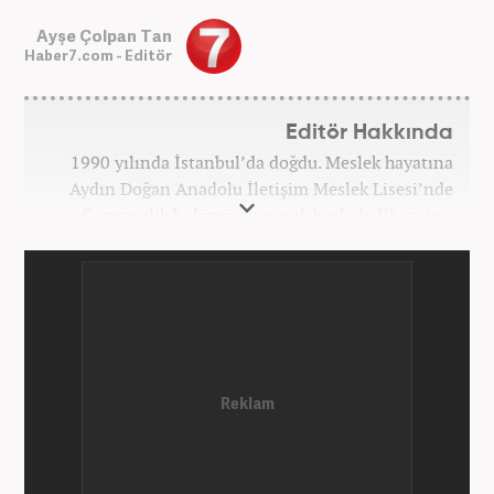
Ayşe Çolpan Tan
Haber7.com - Editör
Editör Hakkında
1990 yılında İstanbul’da doğdu. Meslek hayatına
Aydın Doğan Anadolu İletişim Meslek Lisesi’nde
Gazetecilik bölümü okuyarak başladı. İlk stajını
Hürriyet Gazetesi’nde yaptı. Üniversiteyi ise
İstanbul Üniversitesi Radyo Televizyon Yayımcılığı
bölümünde tamamladı. 2009 yılında Milliyet
Gazetesi’nde internet haberciliğine başladı. 15
senelik kariyerinde çok sayıda gazete, haber portalı
ve televizyon bulunmaktadır. Meslek hayatına
Haber7.com’da “Gündem Editörü” olarak devam
etmektedir. Evli ve 2 çocuk annesidir.