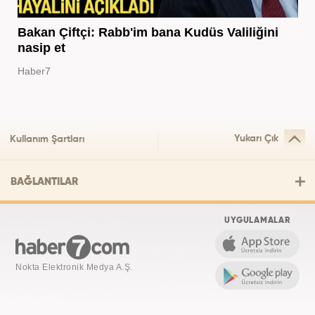
Bakan Çiftçi: Rabb'im bana Kudüs Valiliğini
nasip et
Haber7
Yukarı Çık
Kullanım Şartları
BAĞLANTILAR
UYGULAMALAR
Nokta Elektronik Medya A.Ş.