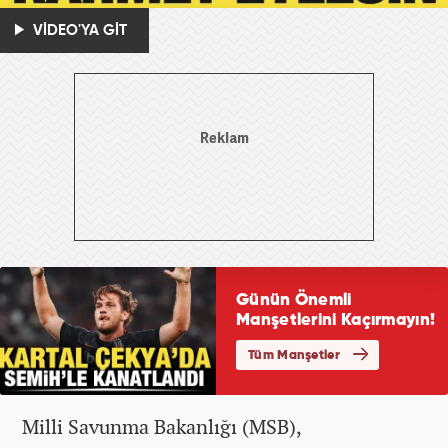
VİDEO'YA GİT
Milli Savunma Bakanlığı (MSB),