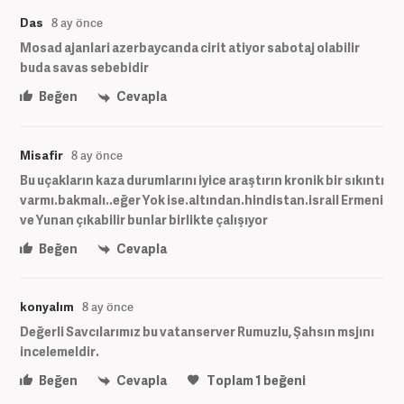
Das
8 ay önce
Mosad ajanlari azerbaycanda cirit atiyor sabotaj olabilir
buda savas sebebidir
Beğen
Cevapla
Misafir
8 ay önce
Bu uçakların kaza durumlarını iyice araştırın kronik bir sıkıntı
varmı.bakmalı..eğer Yok ise.altından.hindistan.israil Ermeni
ve Yunan çıkabilir bunlar birlikte çalışıyor
Beğen
Cevapla
konyalım
8 ay önce
Değerli Savcılarımız bu vatanserver Rumuzlu, Şahsın msjını
incelemeldir.
Beğen
Cevapla
Toplam
1
beğeni