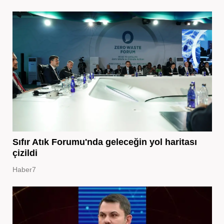
Sıfır Atık Forumu'nda geleceğin yol haritası
çizildi
Haber7