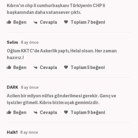
Kıbrıs'ın chp li cumhurbaşkanı Türkiyenin CHP li
başkanından daha vatansever çıktı.
Beğen
Cevapla
Toplam
7
beğeni
Selim
8 ay önce
Oğlum KKTC'de Askerlik yaptı, Helal olsun. Her zaman
hazırız.!
Beğen
Cevapla
Toplam
5
beğeni
DARK
8 ay önce
Acilen bir milyon nüfus gönderilmesi gerekir. Genç ve
işsizler gitmeli. Kıbrıs bizim uçak gemimizdir.
Beğen
Cevapla
Toplam
9
beğeni
Halk1
8 ay önce