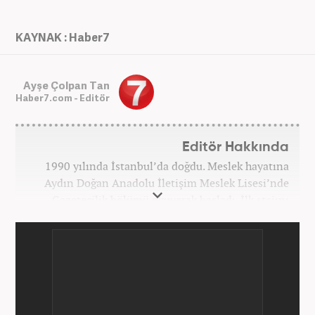
KAYNAK : Haber7
Ayşe Çolpan Tan
Haber7.com - Editör
Editör Hakkında
1990 yılında İstanbul’da doğdu. Meslek hayatına
Aydın Doğan Anadolu İletişim Meslek Lisesi’nde
Gazetecilik bölümü okuyarak başladı. İlk stajını
Hürriyet Gazetesi’nde yaptı. Üniversiteyi ise
İstanbul Üniversitesi Radyo Televizyon Yayımcılığı
bölümünde tamamladı. 2009 yılında Milliyet
Gazetesi’nde internet haberciliğine başladı. 15
senelik kariyerinde çok sayıda gazete, haber portalı
ve televizyon bulunmaktadır. Meslek hayatına