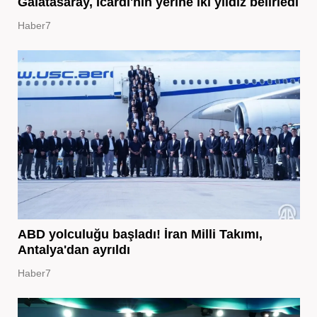
Galatasaray, Icardi'nin yerine iki yıldız belirledi
Haber7
ABD yolculuğu başladı! İran Milli Takımı,
Antalya'dan ayrıldı
Haber7