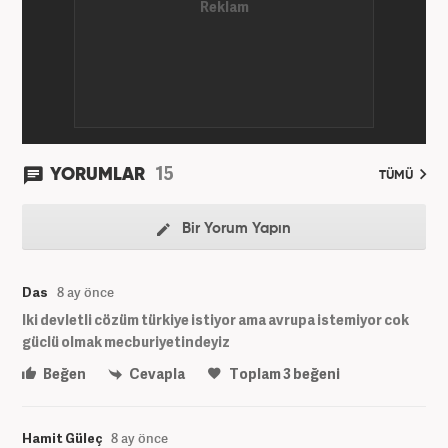
Haber7.com’da “Gündem Editörü” olarak devam
etmektedir. Evli ve 2 çocuk annesidir.
15
YORUMLAR
TÜMÜ
Bir Yorum Yapın
Das
8 ay önce
Iki devletli cözüm türkiye istiyor ama avrupa istemiyor cok
güclü olmak mecburiyetindeyiz
Beğen
Cevapla
Toplam
3
beğeni
Hamit Güleç
8 ay önce