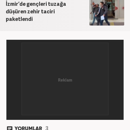
İzmir’de gençleri tuzağa
düşüren zehir taciri
paketlendi
3
YORUMLAR