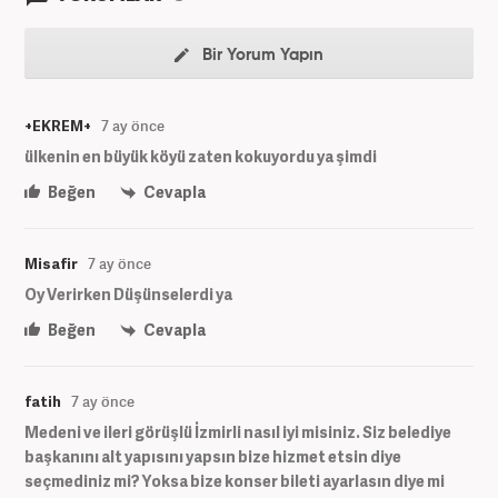
Bir Yorum Yapın
+EKREM+
7 ay önce
ülkenin en büyük köyü zaten kokuyordu ya şimdi
Beğen
Cevapla
Misafir
7 ay önce
Oy Verirken Düşünselerdi ya
Beğen
Cevapla
fatih
7 ay önce
Medeni ve ileri görüşlü İzmirli nasıl iyi misiniz. Siz belediye
başkanını alt yapısını yapsın bize hizmet etsin diye
seçmediniz mi? Yoksa bize konser bileti ayarlasın diye mi