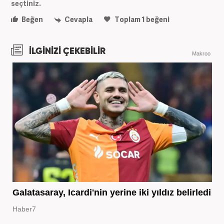
seçtiniz.
Beğen
Cevapla
Toplam
1
beğeni
İLGİNİZİ ÇEKEBİLİR
Makroo
Galatasaray, Icardi'nin yerine iki yıldız belirledi
Haber7