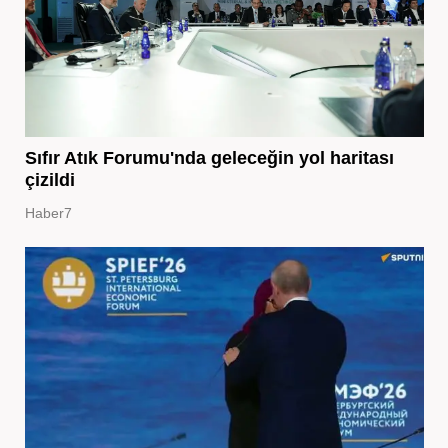
Sıfır Atık Forumu'nda geleceğin yol haritası
çizildi
Haber7