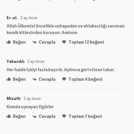
Er-ol.
2 ay önce
Allah Ülkemizi öncelikle cehapeden ve ahlaksızlığı savunan
kemik kitlesinden korusun. Aminnn
Beğen
Cevapla
Toplam
12
beğeni
Yakacıklı
2 ay önce
Her halde içkiyi fazla kaçırdı. Ayılınca geri vitese takar.
Beğen
Cevapla
Toplam
4
beğeni
Misafir
2 ay önce
Kumda oynayan figürler
Beğen
Cevapla
Toplam
7
beğeni