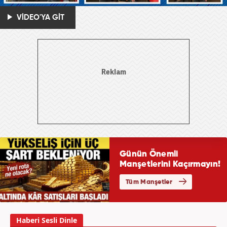
VİDEO'YA GİT