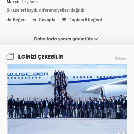
Murat
2 ay önce
Şirazeleri kaydı, diferansiyelleri dağıldı!
Beğen
Cevapla
Toplam
6
beğeni
Daha fazla yorum görüntüle
İLGİNİZİ ÇEKEBİLİR
Makroo