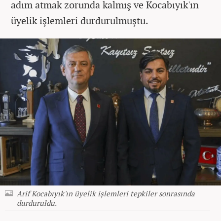
adım atmak zorunda kalmış ve Kocabıyık'ın
üyelik işlemleri durdurulmuştu.
Arif Kocabıyık'ın üyelik işlemleri tepkiler sonrasında
durduruldu.