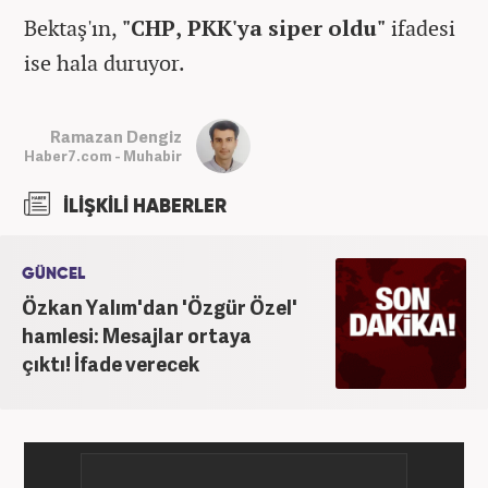
Bektaş'ın,
"CHP, PKK'ya siper oldu"
ifadesi
ise hala duruyor.
Ramazan Dengiz
Haber7.com - Muhabir
İLİŞKİLİ HABERLER
GÜNCEL
Özkan Yalım'dan 'Özgür Özel'
hamlesi: Mesajlar ortaya
çıktı! İfade verecek