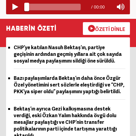
/
00:00
HABERİN ÖZETİ
ÖZETİ DİNLE
CHP’ye katılan Nasuh Bektaş’ın, partiye
geçişinin ardından geçmiş yıllara ait çok sayıda
sosyal medya paylaşımını sildiği öne sürüldü.
Bazı paylaşımlarda Bektaş’ın daha önce Özgür
Özel yönetimini sert sözlerle eleştirdiği ve “CHP,
PKK’ya siper oldu” paylaşımını yaptığı belirtildi.
Bektaş’ın ayrıca Gezi kalkışmasına destek
verdiği, eski Özkan Yalım hakkında övgü dolu
mesajlar paylaştığı ve CHP’nin transfer
politikalarının parti içinde tartışma yarattığı
aktarıldı.