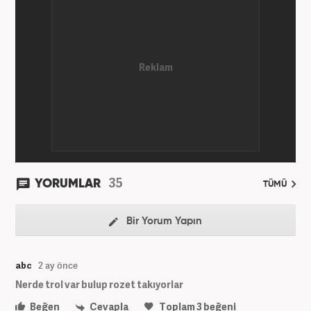
35
YORUMLAR
TÜMÜ
Bir Yorum Yapın
abc
2 ay önce
Nerde trol var bulup rozet takıyorlar
Beğen
Cevapla
Toplam
3
beğeni