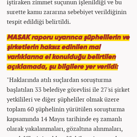
iştiraken zimmet suçunun işlenildiği ve bu
surette kamu zararına sebebiyet verildiğinin
tespit edildiği belirtildi.
MASAK raporu uyarınca şüphelilerin ve
şirketlerin haksız edinilen mal
varlıklarına el konulduğu belirtilen
açıklamada, şu bilgilere yer verildi:
"Haklarında atılı suçlardan soruşturma
başlatılan 33 belediye görevlisi ile 27'si şirket
yetkilileri ve diğer şüpheliler olmak üzere
toplam 60 şüphelinin yürütülen soruşturma
kapsamında 14 Mayıs tarihinde eş zamanlı
olarak yakalanmaları, gözaltına alınmaları,