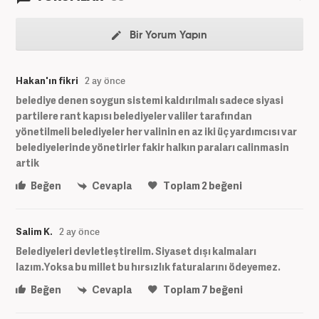
Bir Yorum Yapın
Hakan'ın fikri
2 ay önce
belediye denen soygun sistemi kaldırılmalı sadece siyasi
partilere rant kapısı belediyeler valiler tarafından
yönetilmeli belediyeler her valinin en az iki üç yardımcısı var
belediyelerinde yönetirler fakir halkın paraları calinmasin
artik
Beğen
Cevapla
Toplam
2
beğeni
Salim K.
2 ay önce
Belediyeleri devletleştirelim. Siyaset dışı kalmaları
lazım.Yoksa bu millet bu hırsızlık faturalarını ödeyemez.
Beğen
Cevapla
Toplam
7
beğeni