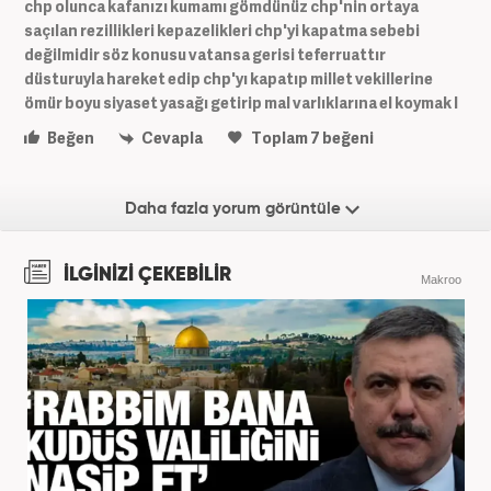
chp olunca kafanızı kumamı gömdünüz chp'nin ortaya
saçılan rezillikleri kepazelikleri chp'yi kapatma sebebi
değilmidir söz konusu vatansa gerisi teferruattır
düsturuyla hareket edip chp'yı kapatıp millet vekillerine
ömür boyu siyaset yasağı getirip mal varlıklarına el koymak l
Beğen
Cevapla
Toplam
7
beğeni
Daha fazla yorum görüntüle
İLGİNİZİ ÇEKEBİLİR
Makroo