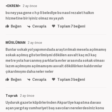
+EKREM+
2 ay önce
bu ney yaa gene c h p li belediye bu nasıl rezalet halkın
hizmetine bir işiniz olmaz mı ya yuh
Beğen
Cevapla
Toplam
7
beğeni
MÜSLÜMAN
2 ay önce
Bunlar sokak yol yapımındada araştırılmalı mesela açılmamış
sokak açılmış gösterilmişmi dökülen asvalt kaç m3 kaç
metre yola harcanmış parklarla evler arasında sokak olması
lazım açılmışmı açılmamışmı asvalt dökülürken kaldırımlar
çıkarılmışmı daha neler neler
Beğen
Cevapla
Toplam
3
beğeni
Toprak
2 ay önce
Uyduruk gazete küpürlerinden Akpartiye kapatma davası
açan yargıtay cumhuriyet baş savcıları nerelerdesiniz konu