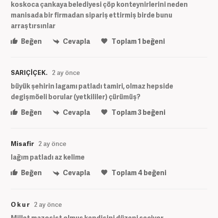
koskoca çankaya belediyesi çöp konteynirlerini neden
manisada bir firmadan sipariş ettirmiş birde bunu
arraştırsınlar
Beğen
Cevapla
Toplam
1
beğeni
SARIÇİÇEK.
2 ay önce
büyük şehirin lagamı patladı tamiri, olmaz hepside
degişmöeli borular (yetkililer) çürümüş?
Beğen
Cevapla
Toplam
3
beğeni
Misafir
2 ay önce
lağım patladı az kelime
Beğen
Cevapla
Toplam
4
beğeni
O k u r
2 ay önce
Millet mazoşist olmuş kendisini düzeni seçiyor...