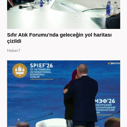
Sıfır Atık Forumu'nda geleceğin yol haritası
çizildi
Haber7