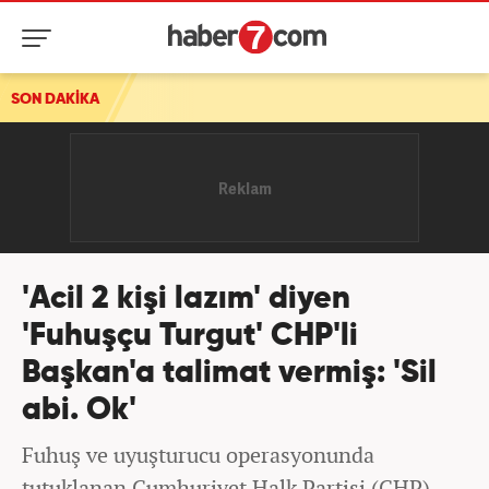
SON DAKİKA
'Acil 2 kişi lazım' diyen
'Fuhuşçu Turgut' CHP'li
Başkan'a talimat vermiş: 'Sil
abi. Ok'
Fuhuş ve uyuşturucu operasyonunda
tutuklanan Cumhuriyet Halk Partisi (CHP)