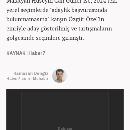
Malatyalı Hüseyin Can Güner ise, 2024'teki
yerel seçimlerde "adaylık başvurusunda
bulunmamasına" karşın Özgür Özel'in
emriyle aday gösterilmiş ve tartışmaların
gölgesinde seçimlere girmişti.
KAYNAK : Haber7
Ramazan Dengiz
Haber7.com - Muhabir