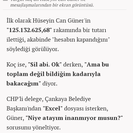
mesajlaşmalarından bir ekran görüntüsü.
İlk olarak Hüseyin Can Güner'in
"125.132.625,68"
rakamında bir tutarı
ilettiği, akabinde "hesabın kapandığını"
söylediği görülüyor.
Koç ise,
"Sil abi. Ok"
derken,
"Ama bu
toplam değil bildiğim kadarıyla
bakacağım"
diyor.
CHP'li delege, Çankaya Belediye
Başkanı'ndan
"Excel"
dosyası isterken,
Güner,
"Niye atayım inanmıyor musun?"
sorusunu yöneltiyor.