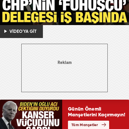
VİDEO'YA GİT