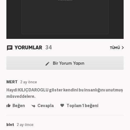
34
YORUMLAR
TÜMÜ
Bir Yorum Yapın
MERT
2 ay önce
Haydi KILIÇDAROGLU göster kendini bu insanlığını unutmuş
müsveddelere.
Beğen
Cevapla
Toplam
1
beğeni
blnt
2 ay önce