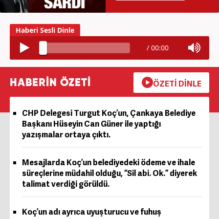
/
00:00
HABERİN ÖZETİ
ÖZETİ DİNLE
CHP Delegesi Turgut Koç’un, Çankaya Belediye
Başkanı Hüseyin Can Güner ile yaptığı
yazışmalar ortaya çıktı.
Mesajlarda Koç’un belediyedeki ödeme ve ihale
süreçlerine müdahil olduğu, “Sil abi. Ok.” diyerek
talimat verdiği görüldü.
Koç’un adı ayrıca uyuşturucu ve fuhuş