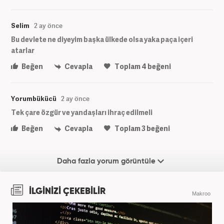
Selim
2 ay önce
Bu devlete ne diyeyim başka ülkede olsa yaka paça içeri
atarlar
Beğen
Cevapla
Toplam
4
beğeni
Yorumbükücü
2 ay önce
Tek çare özgür ve yandaşları ihraç edilmeli
Beğen
Cevapla
Toplam
3
beğeni
Daha fazla yorum görüntüle
İLGİNİZİ ÇEKEBİLİR
Makroo