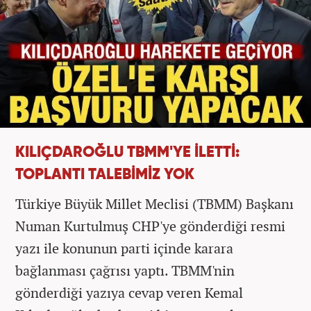
KILIÇDAROĞLU TBMM'YE İLETTİ:
TOPLANTI TALEBİMİZ YOK
Türkiye Büyük Millet Meclisi (TBMM) Başkanı
Numan Kurtulmuş CHP'ye gönderdiği resmi
yazı ile konunun parti içinde karara
bağlanması çağrısı yaptı. TBMM'nin
gönderdiği yazıya cevap veren Kemal