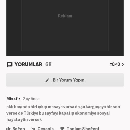
68
YORUMLAR
TÜMÜ
Bir Yorum Yapın
Misafir
2 ay önce
aklı başında biri çıkıp masaya vursa da şu kargaşaya bir son
verse de Türkiye bu sayfayı kapatıp ekonomiye sosyal
hayata yön versek
Beğen
Cevapla
Toplam
8
beğeni