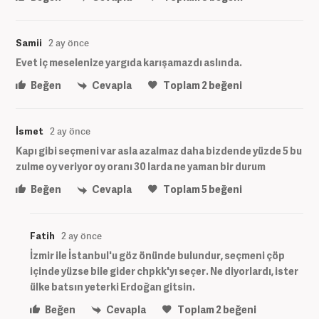
Samii
2 ay önce
Evet iç meselenize yargıda karışamazdı aslında.
Beğen
Cevapla
Toplam
2
beğeni
İsmet
2 ay önce
Kapı gibi seçmeni var asla azalmaz daha bizdende yüzde 5 bu
zulme oy veriyor oy oranı 30 larda ne yaman bir durum
Beğen
Cevapla
Toplam
5
beğeni
Fatih
2 ay önce
İzmir ile İstanbul'u göz önünde bulundur, seçmeni çöp
içinde yüzse bile gider chpkk'yı seçer. Ne diyorlardı, ister
ülke batsın yeterki Erdoğan gitsin.
Beğen
Cevapla
Toplam
2
beğeni