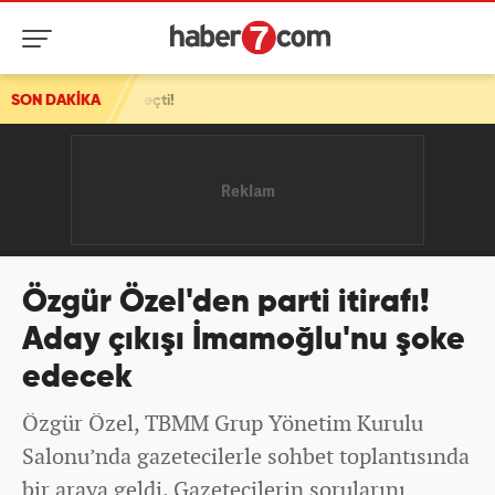
SON DAKİKA
Türkiye'nin rolü Tel Aviv'i korkuttu! İsrail, Türkiye'ye k
Özgür Özel'den parti itirafı!
Aday çıkışı İmamoğlu'nu şoke
edecek
Özgür Özel, TBMM Grup Yönetim Kurulu
Salonu’nda gazetecilerle sohbet toplantısında
bir araya geldi. Gazetecilerin sorularını