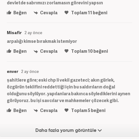
devletde sabrımızı zorlamasın görevini yapsın
Beğen
Cevapla
Toplam
11
beğeni
Misafir
2 ay önce
arpalığı kimse bırakmak istemiyor
Beğen
Cevapla
Toplam
10
beğeni
enver
2 ay önce
şahitlere göre; eski chp li vekil gazeteci; akın gürlek,
özgürün teklifini reddettiği için bu saldırıların doğal
olduğunu söylüyor. yapılanlara bakınca söylediklerini aynen
görüyoruz. bu işi savcılar ve mahkemeler çözecek gibi.
Beğen
Cevapla
Toplam
5
beğeni
Daha fazla yorum görüntüle