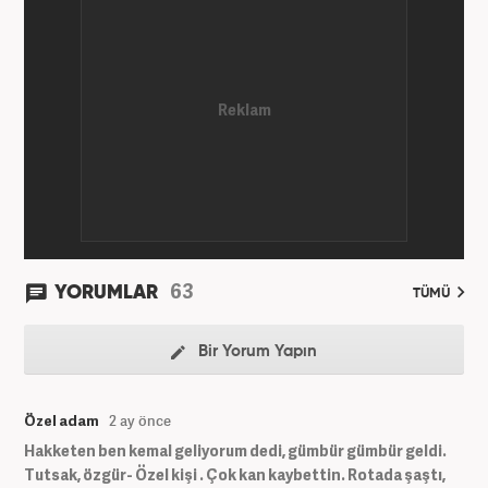
kategorilerde görev yaptı. Meslek hayatına
Haber7.com'da 'Güncel/Siyaset Sorumlu Editörü'
olarak devam etmektedir.
63
YORUMLAR
TÜMÜ
Bir Yorum Yapın
Özel adam
2 ay önce
Hakketen ben kemal geliyorum dedi, gümbür gümbür geldi.
Tutsak, özgür- Özel kişi . Çok kan kaybettin. Rotada şaştı,