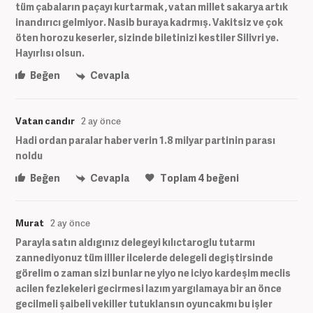
tüm çabaların paçayı kurtarmak , vatan millet sakarya artık
inandırıcı gelmiyor. Nasib buraya kadrmış. Vakitsiz ve çok
öten horozu keserler, sizinde biletinizi kestiler Silivri ye.
Hayırlısı olsun.
Beğen
Cevapla
Vatan candır
2 ay önce
Hadi ordan paralar haber verin 1.8 milyar partinin parası
noldu
Beğen
Cevapla
Toplam
4
beğeni
Murat
2 ay önce
Parayla satın aldıgınız delegeyi kılıctaroglu tutarmı
zannediyonuz tüm illler ilcelerde delegeli degiştirsinde
görelim o zaman sizi bunlar ne yiyo ne iciyo kardeşim meclis
acilen fezlekeleri gecirmesi lazım yargılamaya bir an önce
gecilmeli şaibeli vekiller tutuklansın oyuncakmı bu işler