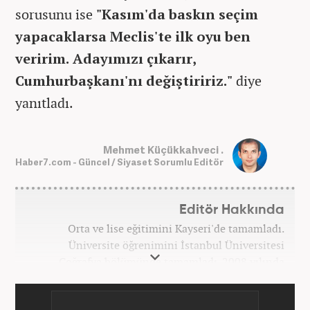
sorusunu ise
"Kasım'da baskın seçim
yapacaklarsa Meclis'te ilk oyu ben
veririm. Adayımızı çıkarır,
Cumhurbaşkanı'nı değiştiririz."
diye
yanıtladı.
Mehmet Küçükkahveci .
Haber7.com - Güncel / Siyaset Sorumlu Editör
Editör Hakkında
Orta ve lise eğitimini Kayseri'de tamamladı.
Üniversite öğrenimini İstanbul Üniversitesi
Coğrafya bölümünde tamamladı. 2008 yılında
Haber7.com'da gazetecilik mesleğine ilk adımını
attı. 15 yıllık profesyonel editörlük kariyerinde tüm