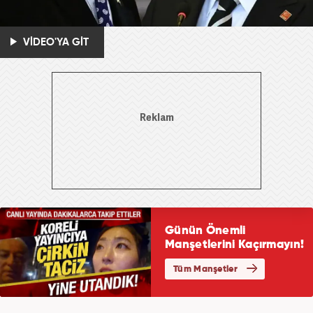
VİDEO'YA GİT