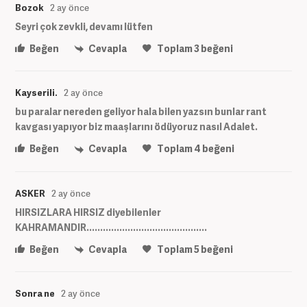
Bozok
2 ay önce
Seyri çok zevkli, devamı lütfen
Beğen
Cevapla
Toplam
3
beğeni
Kayserili.
2 ay önce
bu paralar nereden geliyor hala bilen yazsın bunlar rant
kavgası yapıyor biz maaşlarını ödüyoruz nasıl Adalet.
Beğen
Cevapla
Toplam
4
beğeni
ASKER
2 ay önce
HIRSIZLARA HIRSIZ diyebilenler
KAHRAMANDIR............................................
Beğen
Cevapla
Toplam
5
beğeni
Sonra ne
2 ay önce