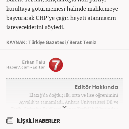
kurultaya götürmemesi halinde mahkemeye
başvurarak CHP’ye çağrı heyeti atanmasını
isteyeceklerini söyledi.
KAYNAK : Türkiye Gazetesi / Berat Temiz
Erkan Talu
Haber7.com - Editör
Editör Hakkında
Elazığ'da doğdu; ilk, orta ve lise öğrenimini
Ayvalık'ta tamamladı. Ankara Üniversitesi Dil ve
Tarih-Coğrafya Fakültesi "Sanat Tarihi" bölümünden
mezun oldu. Üniversite yıllarında gazetecilik
İLİŞKİLİ HABERLER
üzerine eğitimler aldı. Haberciliğe "muhabir" olarak