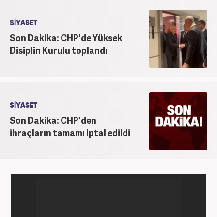
Kanal 7'de başladı; daha sonra Haber 7'ye geçti.
Kariyerine, Haber7'de "editör" olarak devam ediyor.
SİYASET
Son Dakika: CHP'de Yüksek
Disiplin Kurulu toplandı
SİYASET
Son Dakika: CHP'den
ihraçların tamamı iptal edildi