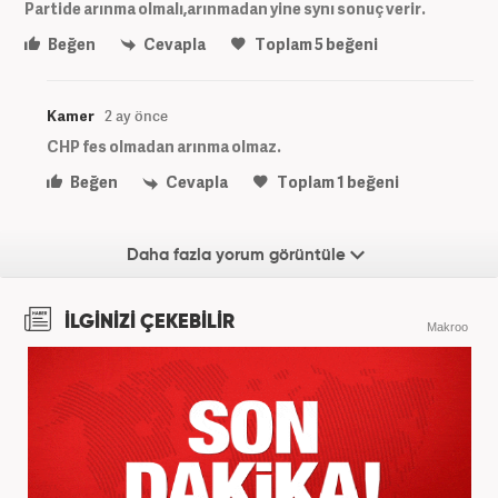
Partide arınma olmalı,arınmadan yine synı sonuç verir.
Beğen
Cevapla
Toplam
5
beğeni
Kamer
2 ay önce
CHP fes olmadan arınma olmaz.
Beğen
Cevapla
Toplam
1
beğeni
Daha fazla yorum görüntüle
İLGİNİZİ ÇEKEBİLİR
Makroo