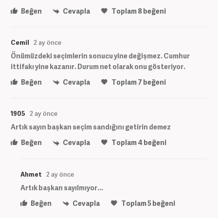
Beğen
Cevapla
Toplam
8
beğeni
Cemil
2 ay önce
Önümüzdeki seçimlerin sonucu yine değişmez. Cumhur
ittifakı yine kazanır. Durum net olarak onu gösteriyor.
Beğen
Cevapla
Toplam
7
beğeni
1905
2 ay önce
Artık sayın başkan seçim sandığını getirin demez
Beğen
Cevapla
Toplam
4
beğeni
Ahmet
2 ay önce
Artık başkan sayılmıyor...
Beğen
Cevapla
Toplam
5
beğeni