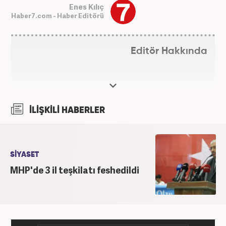
Enes Kılıç
Haber7.com - Haber Editörü
Editör Hakkında
İLİŞKİLİ HABERLER
SİYASET
MHP'de 3 il teşkilatı feshedildi