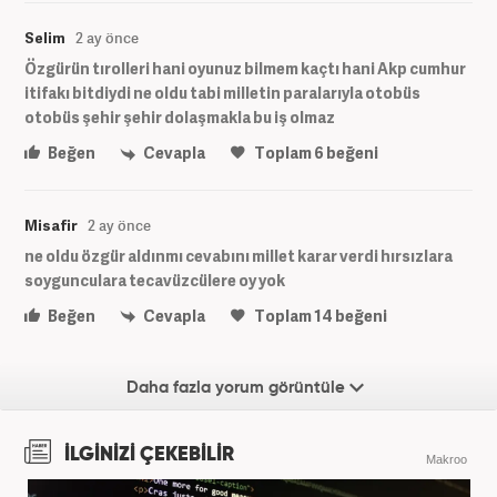
Selim
2 ay önce
Özgürün tırolleri hani oyunuz bilmem kaçtı hani Akp cumhur
itifakı bitdiydi ne oldu tabi milletin paralarıyla otobüs
otobüs şehir şehir dolaşmakla bu iş olmaz
Beğen
Cevapla
Toplam
6
beğeni
Misafir
2 ay önce
ne oldu özgür aldınmı cevabını millet karar verdi hırsızlara
soygunculara tecavüzcülere oy yok
Beğen
Cevapla
Toplam
14
beğeni
Daha fazla yorum görüntüle
İLGİNİZİ ÇEKEBİLİR
Makroo