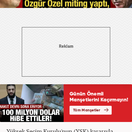
Yüksek Seçim Kurulu'nun (YSK) kararıyla