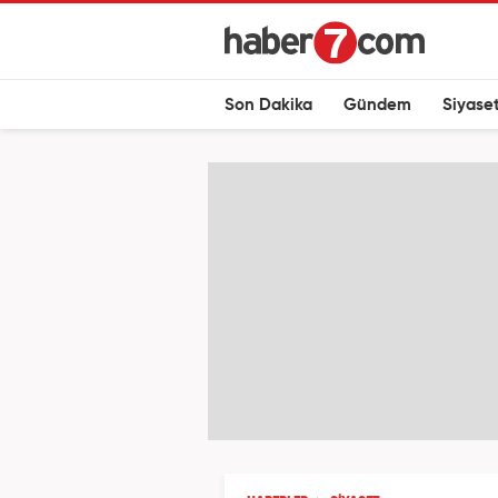
Son Dakika
Gündem
Siyase