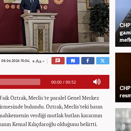
CHP’
gamb
mefk
08.06.2026 15:04
00:00
/
00:52
CHP'
res
 Faik Öztrak, Meclis'te paralel Genel Merkez
irmesinde bulundu. Öztrak, Meclis'teki basın
 mahkemenin verdiği mutlak butlan kararının
ının Kemal Kılıçdaroğlu olduğunu belirtti.