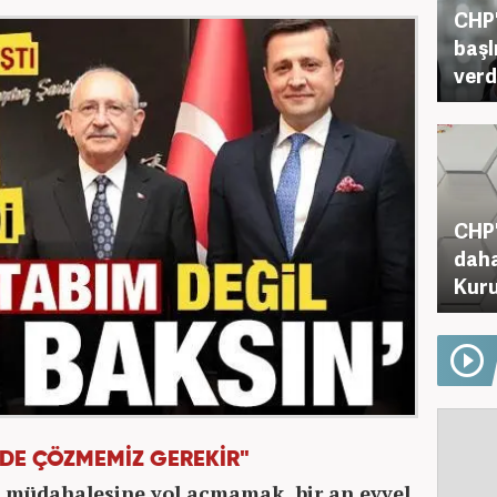
CHP'
başl
verd
CHP'
daha
Kuru
ZDE ÇÖZMEMİZ GEREKİR"
ı müdahalesine yol açmamak, bir an evvel