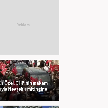
r Özel, CHP'nin makam
ıyla Nevşehir mitingine