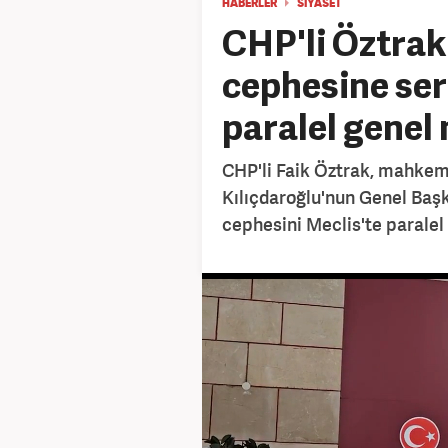
HABERLER
SİYASET
CHP'li Öztrak
cephesine sert
paralel genel
CHP'li Faik Öztrak, mahkem
Kılıçdaroğlu'nun Genel Baş
cephesini Meclis'te paralel