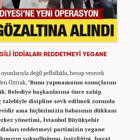
İLGİLİ İDDİALARI REDDETMEYİ YEGANE
"
 oyunlarıyla değil şeffaflıkla, hesap vererek
eden Öztrak,
"Bunu yapmamanın sonuçlarını
k. Belediye başkanlarına önce sahip
ç talebiyle disipline sevk edilmek zorunda
evidir ama hiçbirimizin babasının dükkanı
rkez yönetimi, İstanbul Büyükşehir
 iddiaları reddetmeyi partimizin yegane
kımızın yoksulluğunu, işsizliğini, hayat