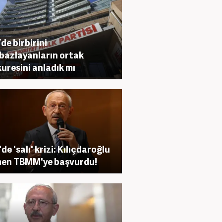
de birbirini
azlayanların ortak
uresini anladık mı
de 'salı' krizi: Kılıçdaroğlu
men TBMM'ye başvurdu!