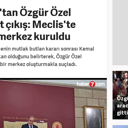
'tan Özgür Özel
 çıkış: Meclis'te
 merkez kuruldu
enin mutlak butlan kararı sonrası Kemal
kan olduğunu belirterek, Özgür Özel
 bir merkez oluşturmakla suçladı.
Özgü
arac
gitti