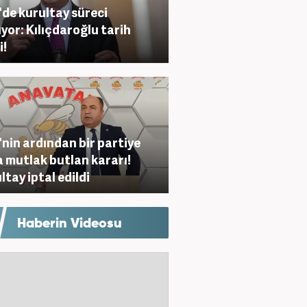
de kurultay süreci
ıyor: Kılıçdaroğlu tarih
i!
nin ardından bir partiye
 mutlak butlan kararı!
ltay iptal edildi
Haberin Videosu