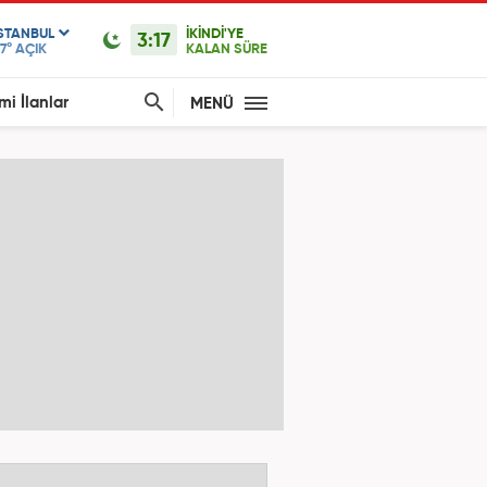
ISTANBUL
İKİNDİ'YE
3:17
7°
AÇIK
KALAN SÜRE
mi İlanlar
MENÜ