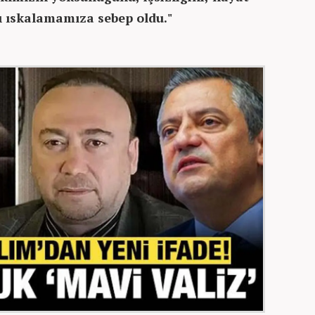
nı ıskalamamıza sebep oldu."