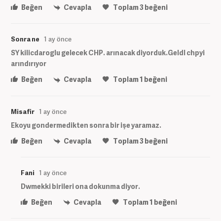
Beğen
Cevapla
Toplam
3
beğeni
Sonra ne
1 ay önce
SY kilicdaroglu gelecek CHP. arınacak diyorduk.Geldl chpyi
arındırıyor
Beğen
Cevapla
Toplam
1
beğeni
Misafir
1 ay önce
Ekoyu gondermedikten sonra bir işe yaramaz.
Beğen
Cevapla
Toplam
3
beğeni
Fani
1 ay önce
Dwmekki birileri ona dokunma diyor.
Beğen
Cevapla
Toplam
1
beğeni