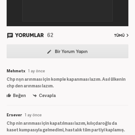
62
YORUMLAR
TÜMÜ
Bir Yorum Yapın
Mehmetx
1 ay önce
Chp nşn arınması için komple kapanması lazım. Asıl ülkenin
chp den arınması lazım.
Beğen
Cevapla
Ersever
1 ay önce
Chp nin arınması için kapatılması lazım, kılıçdaroğlu da
kaset kumpasıyla gelmedimi, hastalık tüm partiyi kaplamış.