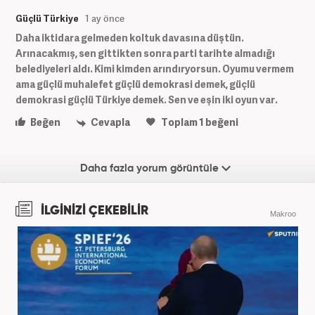
Güçlü Türkiye
1 ay önce
Daha iktidara gelmeden koltuk davasına düştün.
Arınacakmış, sen gittikten sonra parti tarihte almadığı
belediyeleri aldı. Kimi kimden arındıryorsun. Oyumu vermem
ama güçlü muhalefet güçlü demokrasi demek, güçlü
demokrasi güçlü Türkiye demek. Sen ve eşin iki oyun var.
Beğen
Cevapla
Toplam
1
beğeni
Daha fazla yorum görüntüle
İLGİNİZİ ÇEKEBİLİR
Makroo