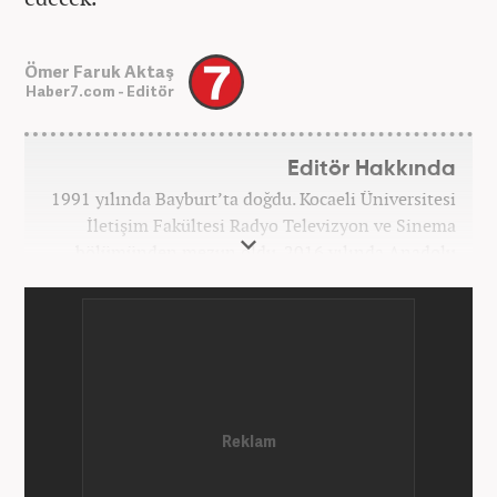
Ömer Faruk Aktaş
Haber7.com - Editör
Editör Hakkında
1991 yılında Bayburt’ta doğdu. Kocaeli Üniversitesi
İletişim Fakültesi Radyo Televizyon ve Sinema
bölümünden mezun oldu. 2016 yılında Anadolu
Ajansı'nda stajını yaptı. Yeni Şafak ve Akşam
Gazetesi'nde çalıştı. Nisan 2021'den bu yana
Haber7.com'da ‘Gündem Editörü’ olarak görev
yapmaktadır.