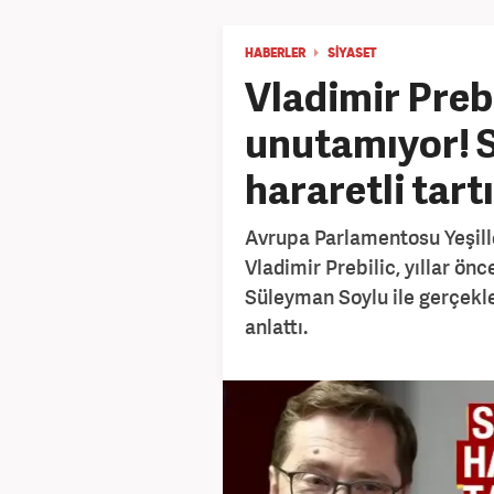
HABERLER
SİYASET
Vladimir Prebi
unutamıyor! S
hararetli tart
Avrupa Parlamentosu Yeşill
Vladimir Prebilic, yıllar ön
Süleyman Soylu ile gerçekl
anlattı.