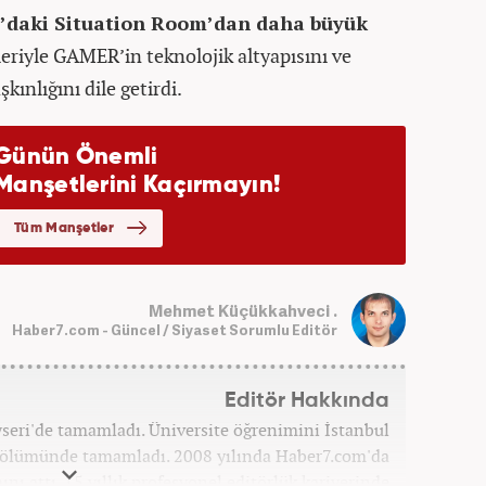
y’daki Situation Room’dan daha büyük
eriyle GAMER’in teknolojik altyapısını ve
ınlığını dile getirdi.
Mehmet Küçükkahveci .
Haber7.com - Güncel / Siyaset Sorumlu Editör
Editör Hakkında
ayseri'de tamamladı. Üniversite öğrenimini İstanbul
 bölümünde tamamladı. 2008 yılında Haber7.com'da
ını attı. 15 yıllık profesyonel editörlük kariyerinde