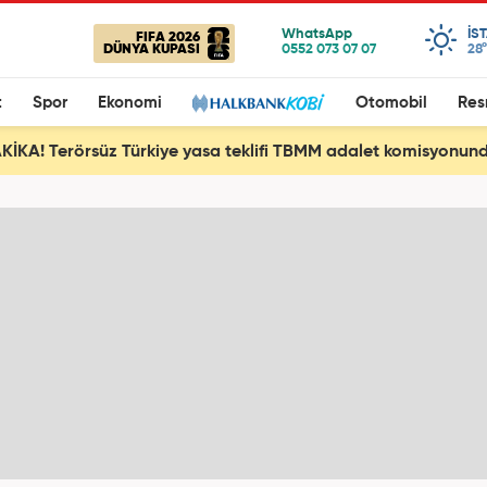
IS
FIFA 2026
DÜNYA KUPASI
28°
t
Spor
Ekonomi
Otomobil
Res
İKA! Terörsüz Türkiye yasa teklifi TBMM adalet komisyonund