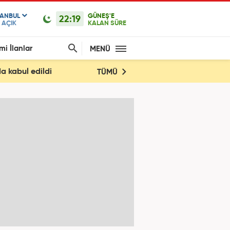
TANBUL
GÜNEŞ'E
22:19
AÇIK
KALAN SÜRE
mi İlanlar
MENÜ
a kabul edildi
TÜMÜ