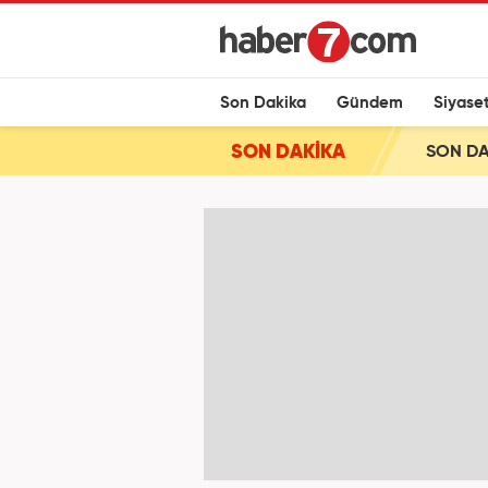
Son Dakika
Gündem
Siyase
SON DAKİKA
SON DAK