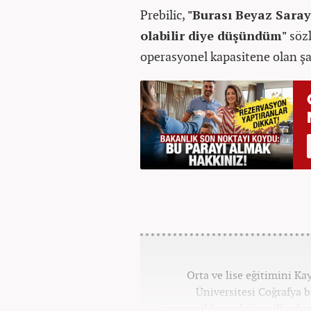
Prebilic,
"Burası Beyaz Sara
olabilir diye düşündüm"
sözl
operasyonel kapasitene olan şaşk
Orta ve lise eğitimini K
Üniversitesi Coğrafya
gazetecilik mesleğine ilk adım