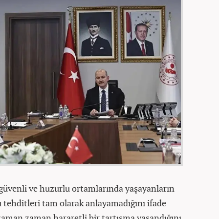
 güvenli ve huzurlu ortamlarında yaşayanların
u tehditleri tam olarak anlayamadığını ifade
 zaman zaman hararetli bir tartışma yaşandığını