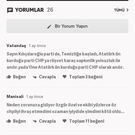
26
YORUMLAR
TÜMÜ
Bir Yorum Yapın
Vatandaş
1 ay önce
Sayın Kılıçdaroğlu parti de, Temizliğe başladı, Atatürk ün
kurduğu parti CHP ya rüşvet haraç sapkınlik yolsuzluk ile
anılır.yada Yine Atatürk ün kurduğu parti CHP olarak anılır.
Beğen
Cevapla
Toplam
3
beğeni
Manisali
1 ay önce
Neden zorunuza gidiyor özgür özel ve ekibi yüzlerce öz
chpliyi ihraç etmedimi ozaman iyiydide şimdimi kötü oldu...
Beğen
Cevapla
Toplam
11
beğeni