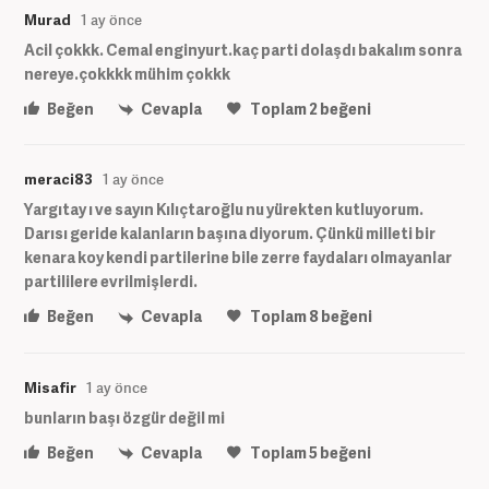
Murad
1 ay önce
Acil çokkk. Cemal enginyurt.kaç parti dolaşdı bakalım sonra
nereye.çokkkk mühim çokkk
Beğen
Cevapla
Toplam
2
beğeni
meraci83
1 ay önce
Yargıtay ı ve sayın Kılıçtaroğlu nu yürekten kutluyorum.
Darısı geride kalanların başına diyorum. Çünkü milleti bir
kenara koy kendi partilerine bile zerre faydaları olmayanlar
partililere evrilmişlerdi.
Beğen
Cevapla
Toplam
8
beğeni
Misafir
1 ay önce
bunların başı özgür değil mi
Beğen
Cevapla
Toplam
5
beğeni