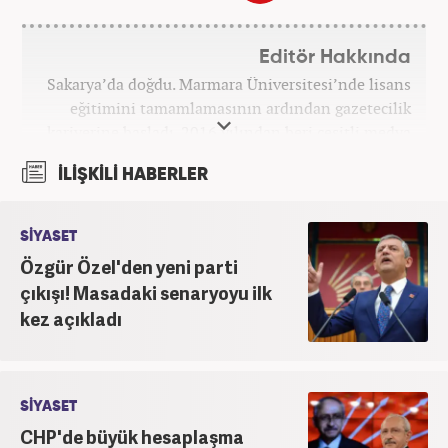
Editör Hakkında
Sakarya’da doğdu. Marmara Üniversitesi’nde lisans
eğitimini tamamlamasının ardından gazetecilik
kariyerine başladı. 2016 yılından beri çeşitli medya
kuruluşlarında çalıştı. 2025 Haziran ayından
İLİŞKİLİ HABERLER
itibaren Haber7’de ‘gündem editörü’ olarak
kariyerini sürdürmekte.
SİYASET
Özgür Özel'den yeni parti
çıkışı! Masadaki senaryoyu ilk
kez açıkladı
SİYASET
CHP'de büyük hesaplaşma