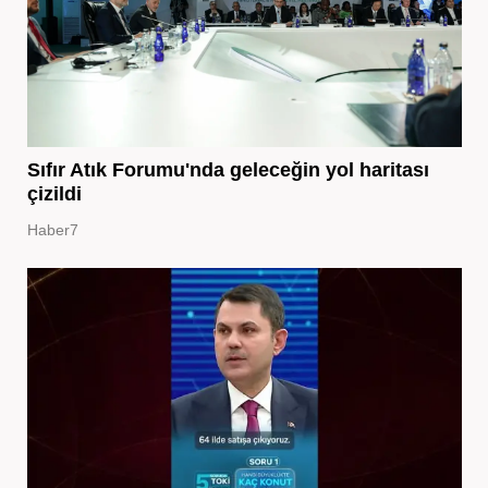
Sıfır Atık Forumu'nda geleceğin yol haritası
çizildi
Haber7