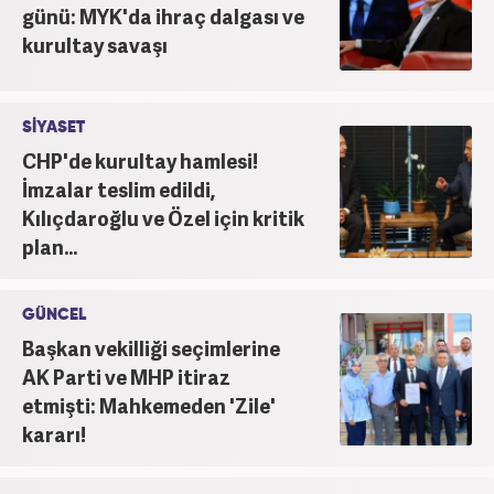
günü: MYK'da ihraç dalgası ve
kurultay savaşı
SİYASET
CHP'de kurultay hamlesi!
İmzalar teslim edildi,
Kılıçdaroğlu ve Özel için kritik
plan...
GÜNCEL
Başkan vekilliği seçimlerine
AK Parti ve MHP itiraz
etmişti: Mahkemeden 'Zile'
kararı!