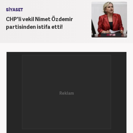
SİYASET
CHP'li vekil Nimet Özdemir
partisinden istifa etti!