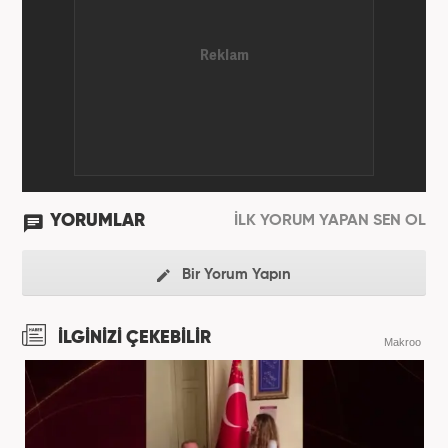
gazetelerinde çeşitli görevler üstlendi. 2012 yılında
Kanal7 Medya Grubu'na haber editörü olarak katılan
Öner, şu anda Haber7.com'da Yayın Koordinatörü
olarak görev yapmaktadır. Evli ve bir çocuk babasıdır.
YORUMLAR
İLK YORUM YAPAN SEN OL
Bir Yorum Yapın
İLGİNİZİ ÇEKEBİLİR
Makroo