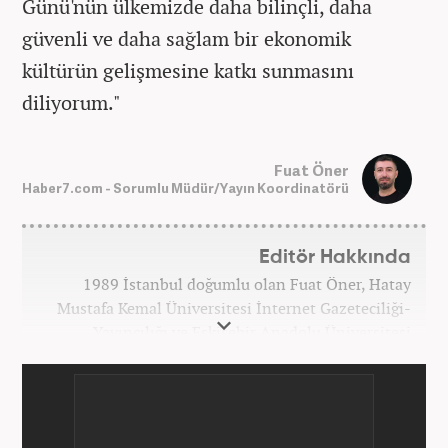
Günü'nün ülkemizde daha bilinçli, daha
güvenli ve daha sağlam bir ekonomik
kültürün gelişmesine katkı sunmasını
diliyorum."
Fuat Öner
Haber7.com - Sorumlu Müdür/Yayın Koordinatörü
Editör Hakkında
1989 İstanbul doğumlu olan Fuat Öner, Hatay
Mustafa Kemal Üniversitesi İnternet Gazeteciliği-
Yayıncılığı ve Eskişehir Anadolu Üniversitesi
İşletme bölümlerinden mezun oldu. Marmara
Üniversitesi Sosyal Medya Yönetimi’nde yüksek
lisans Eğitimini tamamladı. Medya sektörüne 2008
yılında adım atan Öner, Star TV ve Habertürk