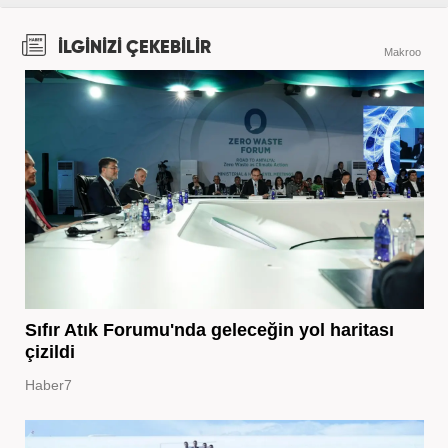
İLGİNİZİ ÇEKEBİLİR
Makroo
Sıfır Atık Forumu'nda geleceğin yol haritası
çizildi
Haber7