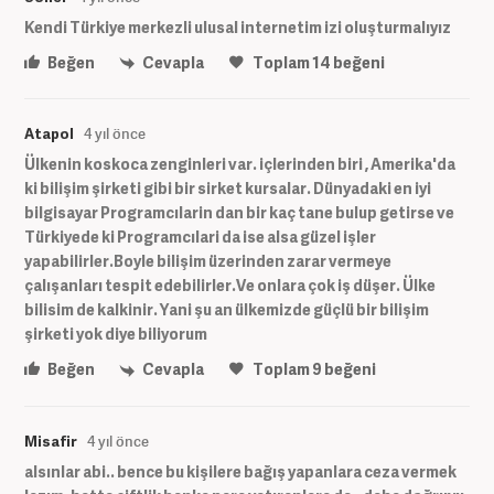
Kendi Türkiye merkezli ulusal internetim izi oluşturmalıyız
Beğen
Cevapla
Toplam
14
beğeni
Atapol
4 yıl önce
Ülkenin koskoca zenginleri var. içlerinden biri , Amerika'da
ki bilişim şirketi gibi bir sirket kursalar. Dünyadaki en iyi
bilgisayar Programcılarin dan bir kaç tane bulup getirse ve
Türkiyede ki Programcılari da ise alsa güzel işler
yapabilirler.Boyle bilişim üzerinden zarar vermeye
çalışanları tespit edebilirler.Ve onlara çok iş düşer. Ülke
bilisim de kalkinir. Yani şu an ülkemizde güçlü bir bilişim
şirketi yok diye biliyorum
Beğen
Cevapla
Toplam
9
beğeni
Misafir
4 yıl önce
alsınlar abi.. bence bu kişilere bağış yapanlara ceza vermek