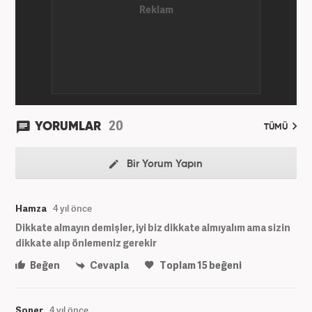
20
YORUMLAR
TÜMÜ
Bir Yorum Yapın
Hamza
4 yıl önce
Dikkate almayın demişler, iyi biz dikkate almıyalım ama sizin
dikkate alıp önlemeniz gerekir
Beğen
Cevapla
Toplam
15
beğeni
Soner
4 yıl önce