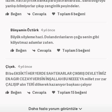
lazım. hatta çiftlik banka para yatıranlara da.. daha doğruyu
yanlışı bilmiyorlar çıkıp zenginlik peşindeler.
Beğen
Cevapla
Toplam
6
beğeni
Bünyamin Öztürk
4 yıl önce
Büyük söyleme haci. Dolandırılanların çoğu senin gibi
külyutmaz adamlar zaten.
Beğen
Cevapla
Toplam
5
beğeni
Çiçek.
4 yıl önce
Bi bu EKSİKTİ HER YERDE SAHTEKARLAR ÇIKMIŞ DEVLETİMİZ
EN AGIR CEZAYI VERSİN İNŞALLAH BU NEEEE YA millet zor zar
ÇALIŞIP alın TERİ dökerek kazanıyor başkası çalıyor
Beğen
Cevapla
Toplam
15
beğeni
Daha fazla yorum görüntüle