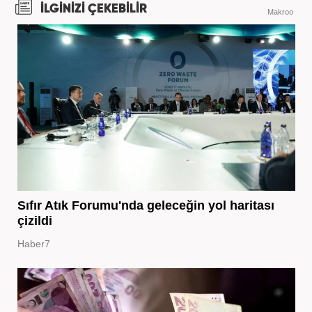
İLGİNİZİ ÇEKEBİLİR
Makroo
Sıfır Atık Forumu'nda geleceğin yol haritası
çizildi
Haber7