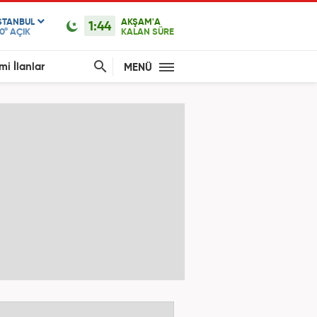
STANBUL
AKŞAM'A
1:44
0°
AÇIK
KALAN SÜRE
mi İlanlar
MENÜ