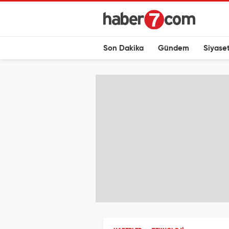
Son Dakika
Gündem
Siyase