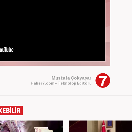
Mustafa Çokyaşar
Haber7.com - Teknoloji Editörü
KEBİLİR