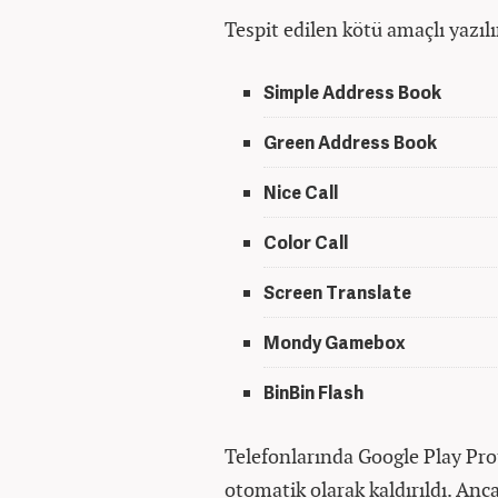
Tespit edilen kötü amaçlı yazılı
Simple Address Book
Green Address Book
Nice Call
Color Call
Screen Translate
Mondy Gamebox
BinBin Flash
Telefonlarında Google Play Pro
otomatik olarak kaldırıldı. Anca