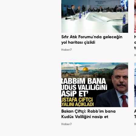
Sıfır Atık Forumu'nda geleceğin
yol haritası çizildi
Haber7
H
Bakan Çiftçi: Rabb'im bana
Kudüs Valiliğini nasip et
Haber7
H