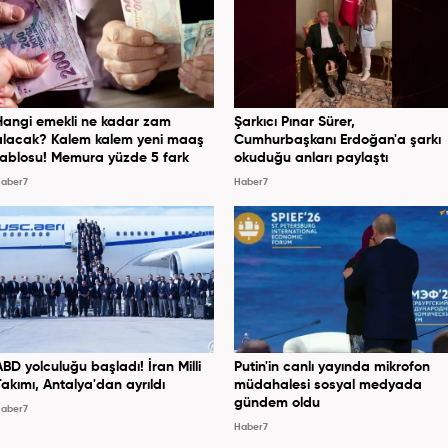
Hangi emekli ne kadar zam
Şarkıcı Pınar Sürer,
alacak? Kalem kalem yeni maaş
Cumhurbaşkanı Erdoğan'a şarkı
tablosu! Memura yüzde 5 fark
okuduğu anları paylaştı
aber7
Haber7
ABD yolculuğu başladı! İran Milli
Putin'in canlı yayında mikrofon
Takımı, Antalya'dan ayrıldı
müdahalesi sosyal medyada
gündem oldu
aber7
Haber7