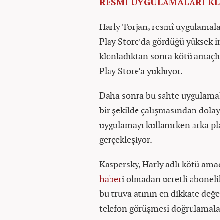
RESMİ UYGULAMALARI K
Harly Torjan, resmî uygulamalar
Play Store’da gördüğü yüksek i
klonladıktan sonra kötü amaçlı 
Play Store’a yüklüyor.
Daha sonra bu sahte uygulamala
bir şekilde çalışmasından dolay
uygulamayı kullanırken arka pla
gerçekleşiyor.
Kaspersky, Harly adlı kötü amaç
haber
i olmadan ücretli abonelik
bu truva atının en dikkate değ
telefon görüşmesi doğrulamalar