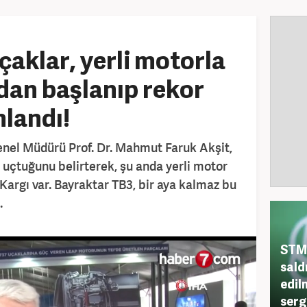
uçaklar, yerli motorla
rdan başlanıp rekor
landı!
el Müdürü Prof. Dr. Mahmut Faruk Akşit,
a uçtuğunu belirterek, şu anda yerli motor
Kargı var. Bayraktar TB3, bir aya kalmaz bu
.
STM,
sald
edil
serg