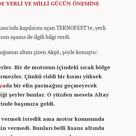
E YERLİ VE MİLLİ GÜCÜN ÖNEMİNE
manı'nda kapılarını açan TEKNOFEST'te, yerli
n aşama ile ilgili bilgi verdi.
uğunun altını çizen Akşit, şöyle konuştu:
zler. Bir de motorun içindeki sıcak bölge
ermezler. Çünkü ciddi bir kısmı yüksek
ya
da bir elin parmağını geçmeyecek
diği şeyler bunlar. O yüzden mesela Altay
rinde başımıza geldi.
a vermek istedik ama motor konusunda
zin vermedi. Bunları belli lisans altında