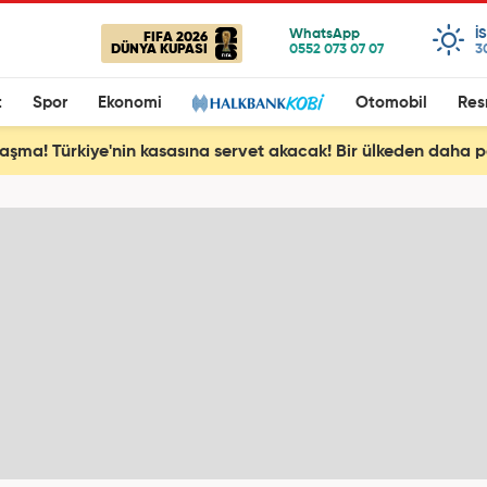
I
FIFA 2026
DÜNYA KUPASI
3
t
Spor
Ekonomi
Otomobil
Res
aşma! Türkiye'nin kasasına servet akacak! Bir ülkeden daha pe