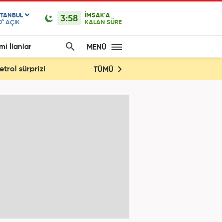
STANBUL
İMSAK'A
3:58
0°
AÇIK
KALAN SÜRE
mi İlanlar
MENÜ
trol sürprizi
TÜMÜ