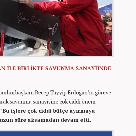
 İLE BİRLİKTE SAVUNMA SANAYİİNDE
 Cumhurbaşkanı Recep Tayyip Erdoğan'ın göreve
olarak savunma sanayisine çok ciddi önem
,
"Bu işlere çok ciddi bütçe ayırmaya
k uzun süre aksamadan devam etti.