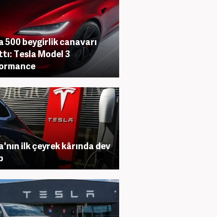
a 500 beygirlik canavarı
ttı: Tesla Model 3
formance
a'nın ilk çeyrek kârında dev
p