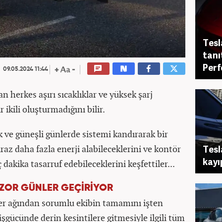
Tesl
tanı
Per
09.05.2024 11:44
an herkes aşırı sıcaklıklar ve yüksek şarj
r ikili oluşturmadığını bilir.
ak ve güneşli günlerde sistemi kandırarak bir
z daha fazla enerji alabileceklerini ve kontör
Tesl
kayı
dakika tasarruf edebileceklerini keşfettiler...
ZOR GÜNLER GEÇİRİYOR
er ağından sorumlu ekibin tamamını işten
şgücünde derin kesintilere gitmesiyle ilgili tüm