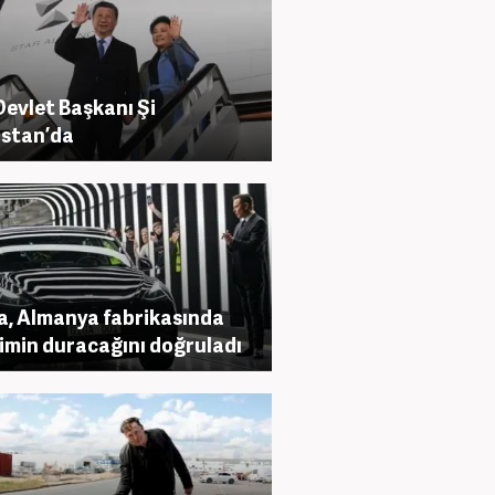
Devlet Başkanı Şi
istan’da
a, Almanya fabrikasında
imin duracağını doğruladı