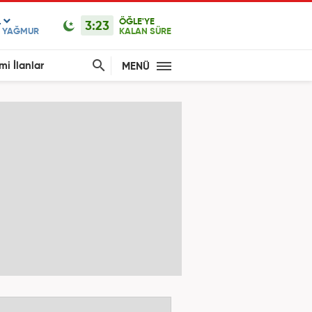
L
ÖĞLE'YE
3:23
F YAĞMUR
KALAN SÜRE
mi İlanlar
MENÜ