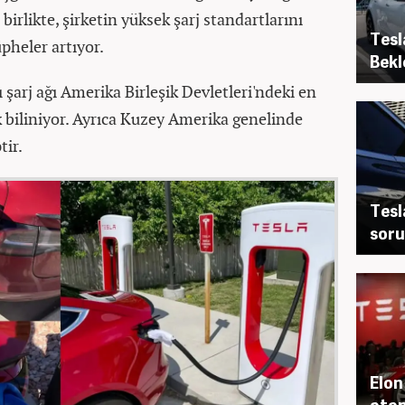
e birlikte, şirketin yüksek şarj standartlarını
Tesl
pheler artıyor.
Bekl
 şarj ağı Amerika Birleşik Devletleri'ndeki en
k biliniyor. Ayrıca Kuzey Amerika genelinde
tir.
Tesl
soru
Elon
oton