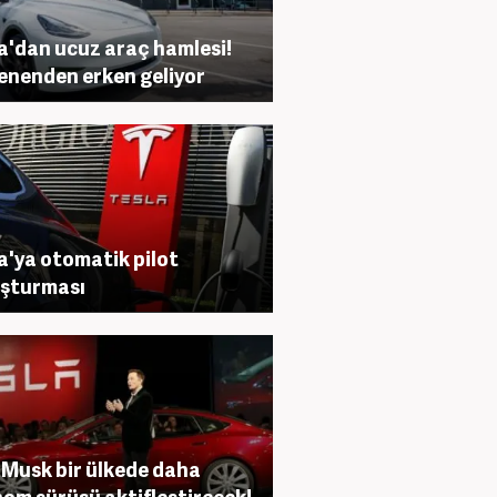
a'dan ucuz araç hamlesi!
enenden erken geliyor
a'ya otomatik pilot
şturması
 Musk bir ülkede daha
om sürüşü aktifleştirecek!