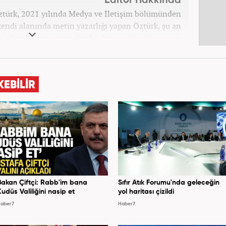
Editör Hakkında
ztürk, 2021 yılında Medya ve İletişim bölümünden
endi alanında metin yazarlığı yapan Öztürk, şu an
r" olarak görev yapmaktadır. Ayrıca günümüz insan
patinin çok büyük bir güç olduğuna inanmakta ve bu
erleri meslek hayatında da ön planda tutmaktadır.
KEBİLİR
Bakan Çiftçi: Rabb'im bana
Sıfır Atık Forumu'nda geleceğin
Kudüs Valiliğini nasip et
yol haritası çizildi
aber7
Haber7