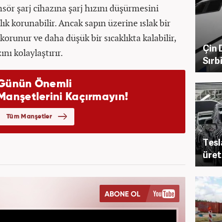
nsör şarj cihazına şarj hızını düşürmesini
klık korunabilir. Ancak sapın üzerine ıslak bir
korunur ve daha düşük bir sıcaklıkta kalabilir,
Çin 
ını kolaylaştırır.
Sırb
Tesl
üret