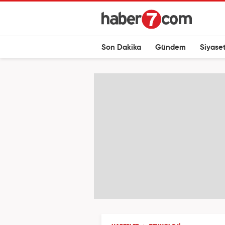
Son Dakika
Gündem
Siyase