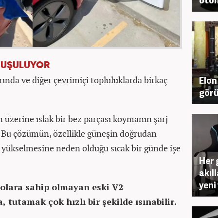
NUŞULUYOR
Elon
rında ve diğer çevrimiçi topluluklarda birkaç
gör
n üzerine ıslak bir bez parçası koymanın şarj
i. Bu çözümün, özellikle güneşin doğrudan
 yükselmesine neden olduğu sıcak bir günde işe
Her 
akıl
yeni
lolara sahip olmayan eski V2
 tutamak çok hızlı bir şekilde ısınabilir.