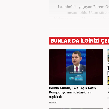
İstanbul'da yaşayan Ekrem Ö
mezun oldu. Uzun süre k
Haber7.com'da "Muhabir - Editö
ilişkilerinde saygının ve em
değ
BUNLAR DA İLGİNİZİ ÇE
Bakan Kurum, TOKİ Açık Satış
Kampanyasının detaylarını
açıkladı
H
Haber7