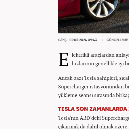
GİRİŞ
09.05.2024 09:43
GÜNCELLEME
E
lektrikli araçlardan anlay
hızlarının genellikle iyi bi
Ancak bazı Tesla sahipleri, sıc
Supercharger istasyonundan bira
yükleme seansı sırasında birkaç 
TESLA SON ZAMANLARDA 
Tesla'nın ABD'deki Supercharg
çıkarmak da dahil olmak üzere i