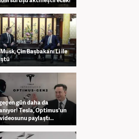
 Musk, Çin Başbakanı Li ile
üştü
geçen gün daha da
lanıyor! Tesla, Optimus'un
 videosunu paylaştı...