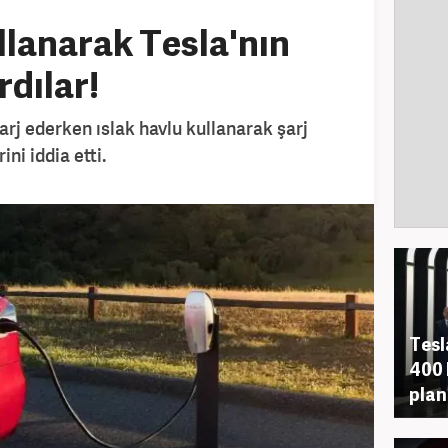
llanarak Tesla'nın
ırdılar!
şarj ederken ıslak havlu kullanarak şarj
ini iddia etti.
Tesl
400 
plan