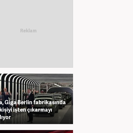
a, Giga Berlin fabrikasında
kişiyi işten çıkarmayı
lıyor