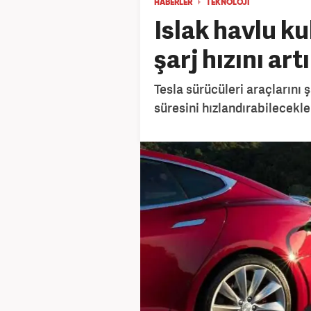
HABERLER
TEKNOLOJİ
Islak havlu ku
şarj hızını art
Tesla sürücüleri araçlarını 
süresini hızlandırabilecekler