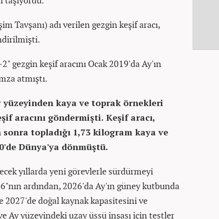
ı taşıyordu.
im Tavşanı) adı verilen gezgin keşif aracı,
dirilmişti.
-2" gezgin keşif aracını Ocak 2019'da Ay'ın
imza atmıştı.
y yüzeyinden kaya ve toprak örnekleri
if aracını göndermişti. Keşif aracı,
n sonra topladığı 1,73 kilogram kaya ve
20'de Dünya'ya dönmüştü.
elecek yıllarda yeni görevlerle sürdürmeyi
 6"nın ardından, 2026'da Ay'ın güney kutbunda
ve 2027'de doğal kaynak kapasitesini ve
ve Ay yüzeyindeki uzay üssü inşası için testler