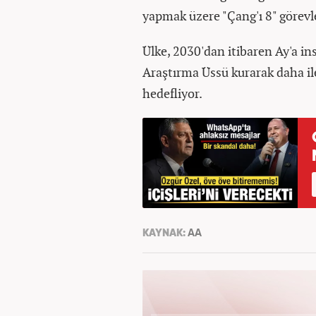
yapmak üzere "Çang'ı 8" görevle
Ülke, 2030'dan itibaren Ay'a in
Araştırma Üssü kurarak daha ile
hedefliyor.
KAYNAK:
AA