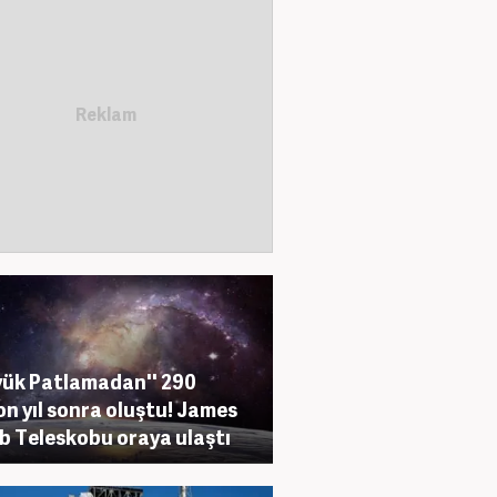
yük Patlamadan'' 290
on yıl sonra oluştu! James
 Teleskobu oraya ulaştı