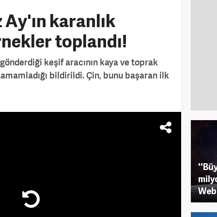
z Ay'ın karanlık
nekler toplandı!
 gönderdiği keşif aracının kaya ve toprak
amamladığı bildirildi. Çin, bunu başaran ilk
''Bü
mily
Webb