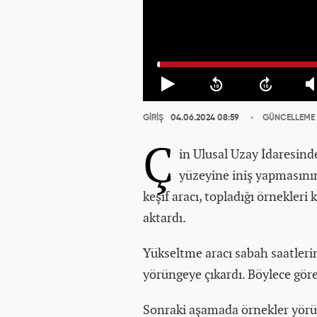
GİRİŞ
04.06.2024 08:59
GÜNCELLEME
Ç
in Ulusal Uzay İdaresind
yüzeyine iniş yapmasını
keşif aracı, topladığı örnekle
aktardı.
Yükseltme aracı sabah saatler
yörüngeye çıkardı. Böylece gö
Sonraki aşamada örnekler yörü