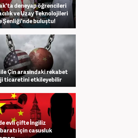
ak'ta deneyap öğrencileri
cılık ve Uzay Teknolojileri
e Şenliği'nde buluştu!
ile Çin arasındaki rekabet
i ticaretini etkileyebilir
e evli çifte İngiliz
hbaratı için casusluk
aması