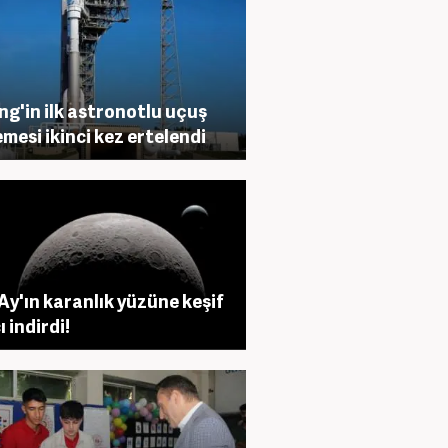
ng'in ilk astronotlu uçuş
mesi ikinci kez ertelendi
 Ay'ın karanlık yüzüne keşif
 indirdi!