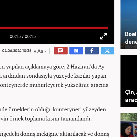
Boei
00:15
/
00:15
dene
04.06.2024 10:35
en yapılan açıklamaya göre, 2 Haziran'da Ay
n ardından sondasıyla yüzeyde kazılar yapan
ri konteynerde mühürleyerek yükseltme aracına
Çin,
aracı
inde örneklerin olduğu konteryneri yüzeyden
revin örnek toplama kısmı tamamlandı.
ngedeki dönüş mekiğine aktarılacak ve dönüş