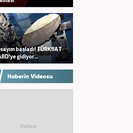
 sayım başladı! TÜRKSAT
ABD'ye gidiyor...
Haberin Videosu