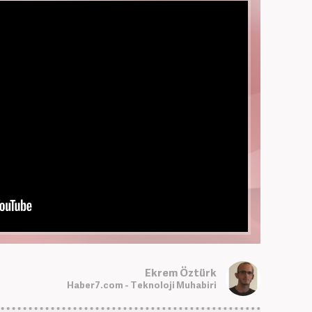
Ekrem Öztürk
Haber7.com - Teknoloji Muhabiri