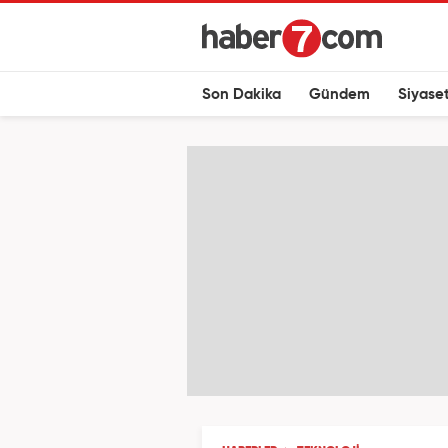
Son Dakika
Gündem
Siyase