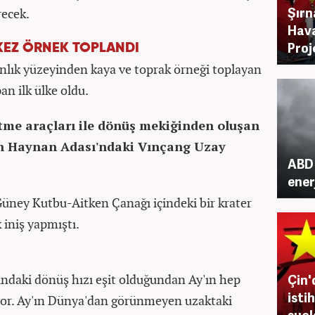
Şırn
recek.
Hava
Proj
KEZ ÖRNEK TOPLANDI
anlık yüzeyinden kaya ve toprak örneği toplayan
an ilk ülke oldu.
ltme araçları ile dönüş mekiğinden oluşan
n'in Haynan Adası'ndaki Vınçang Uzay
ABD 
enerj
 Güney Kutbu-Aitken Çanağı içindeki bir krater
iniş yapmıştı.
fındaki dönüş hızı eşit olduğundan Ay'ın hep
Çin'd
isti
or. Ay'ın Dünya'dan görünmeyen uzaktaki
suçl