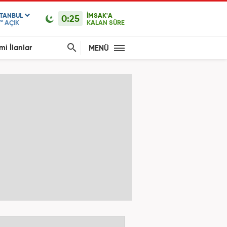
STANBUL
İMSAK'A
0:25
°
AÇIK
KALAN SÜRE
mi İlanlar
MENÜ