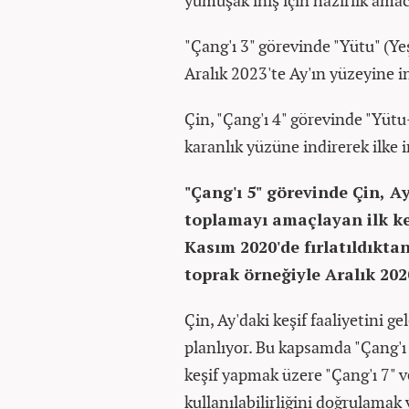
yumuşak iniş için hazırlık amac
"Çang'ı 3" görevinde "Yütu" (Yeş
Aralık 2023'te Ay'ın yüzeyine in
Çin, "Çang'ı 4" görevinde "Yütu
karanlık yüzüne indirerek ilke 
"Çang'ı 5" görevinde Çin, A
toplamayı amaçlayan ilk keş
Kasım 2020'de fırlatıldıkta
toprak örneğiyle Aralık 20
Çin, Ay'daki keşif faaliyetini g
planlıyor. Bu kapsamda "Çang'ı
keşif yapmak üzere "Çang'ı 7" 
kullanılabilirliğini doğrulamak 