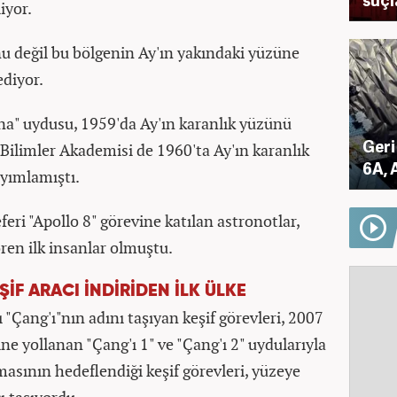
iyor.
unu değil bu bölgenin Ay'ın yakındaki yüzüne
ediyor.
Luna" uydusu, 1959'da Ay'ın karanlık yüzünü
Geri
i Bilimler Akademisi de 1960'ta Ay'ın karanlık
6A, 
ayımlamıştı.
eri "Apollo 8" görevine katılan astronotlar,
ren ilk insanlar olmuştu.
ŞİF ARACI İNDİRİDEN İLK ÜLKE
 "Çang'ı"nın adını taşıyan keşif görevleri, 2007
ne yollanan "Çang'ı 1" ve "Çang'ı 2" uydularıyla
lmasının hedeflendiği keşif görevleri, yüzeye